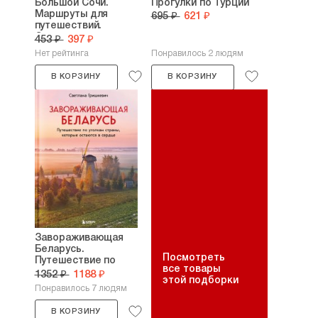
Большой Сочи.
Прогулки по Турции
Маршруты для
695 ₽
621 ₽
путешествий.
Складная...
453 ₽
397 ₽
Нет рейтинга
Понравилось 2 людям
В КОРЗИНУ
В КОРЗИНУ
Завораживающая
Беларусь.
Посмотреть
Путешествие по
все товары
уголкам...
1352 ₽
1188 ₽
этой подборки
Понравилось 7 людям
В КОРЗИНУ