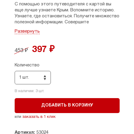
С помощью этого путеводителя с картой вы
еще лучше узнаете Крым. Вспомните историю.
Узнаете, где остановиться. Получите множество
полезной информации. Совершите
увлекательные прогулки по полуострову.
Развернуть
Удобная, сложенная гармошкой карта, будет
полезна в путешествии. На карте обозначены
города и поселки Крыма, на схемах центра Ялты
397 ₽
453 ₽
и Севастополя отмечены памятники, храмы и
мечети, музеи.
Количество
1 шт.
В наличии:
3
шт.
ДОБАВИТЬ В КОРЗИНУ
или
заказать в 1 клик
Артикул:
53024