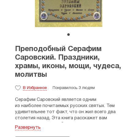
Преподобный Серафим
Саровский. Праздники,
храмы, иконы, мощи, чудеса,
молитвы
В Избранное
Понравилось 3 людям
Серафим Саровский является одним
из наиболее почитаемых русских святых. Тем
удивительнее тот факт, что он жил всего два
столетия назад. Эта книга расскажет вам
о самых значимых событиях в жизни святого,
Развернуть
храмах в его честь, молитвах, обращенных
к нему, и многом другом. Не оставят