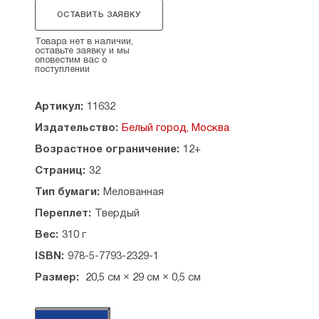
равнодушными читателя и прекрасные
ОСТАВИТЬ ЗАЯВКУ
иллюстрации, многие из которых печатаются
впервые.
Товара нет в наличии,
оставьте заявку и мы
оповестим вас о
поступлении
Артикул:
11632
Издательство:
Белый город, Москва
Возрастное ограничение:
12+
Страниц:
32
Тип бумаги:
Мелованная
Переплет:
Твердый
Вес:
310 г
ISBN:
978-5-7793-2329-1
Размер:
20,5 см × 29 см × 0,5 см
А4