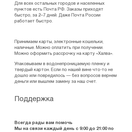
прихожан Русской православной церкви,
Для всех остальных городов и населенных
которым созвучны его размышления об
пунктов есть Почта РФ. Заказы приходят
апостасии и верности своему церковному
быстро, за 2–7 дней. Даже Почта России
и национальному самосознанию. Кроме
работает быстро.
того, некоторые работы архиепископа
Аверкия используются в качестве учебной
богословской литературы не только в
Принимаем карты, электронные кошельки,
Свято-Троицкой семинарии, но и в
наличные. Можно оплатить при получении.
постсоветской России. Скончался 13
Можно оформить рассрочку на карту «Халва».
апреля 1976, в США в штате
Джорданвилль, погребён в крипте
Упаковываем в водонепроницаемую пленку и
Троицкого собора Свято-Троицкого
твердый картон. Если по нашей вине что-то не
монастыря в Джорданвилле.
дошло или повредилось — без вопросов вернем
деньги или вышлем замену за наш счет.
Основные книги и публикации
:
Руководство к изучению Священного
Поддержка
Писания Нового Завета.
Руководство по гомилетике
Провозвестник кары Божией русскому
Всегда рады вам помочь
народу (Епископ Феофан Затворник)
Мы на связи каждый день с 9:00 до 21:00 по