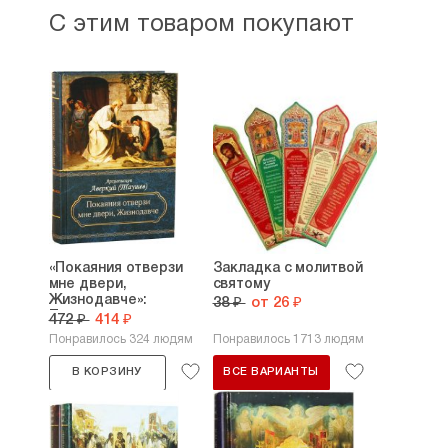
С этим товаром покупают
«Покаяния отверзи
Закладка с молитвой
мне двери,
святому
Жизнодавче»:
38 ₽
от 26 ₽
Поучения...
472 ₽
414 ₽
Понравилось 324 людям
Понравилось 1713 людям
В КОРЗИНУ
ВСЕ ВАРИАНТЫ