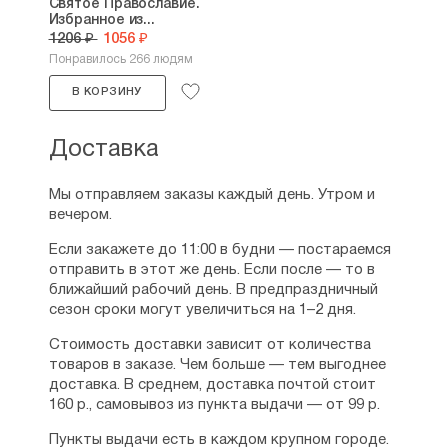
проповеди. С 25 мая 1953 года — епископ
Святое Православие.
Избранное из...
Сиракузский.
1206 ₽
1056 ₽
В 1960—1976 также был настоятелем
Понравилось 266 людям
Свято-Троицкого монастыря. С 17 августа
В КОРЗИНУ
1961 — архиепископ Сиракузский и
Троицкий. С 1964 — постоянный член
Архиерейского Синода РПЦЗ. Был
Доставка
председателем благотворительного
фонда имени святого праведного Иоанна
Мы отправляем заказы каждый день. Утром и
Кронштадтского. Духовный руководитель
вечером.
движения «Свято-Владимирской
молодёжи», созданного с целью «помочь
Если закажете до 11:00 в будни — постараемся
нашей русской молодёжи выработать себе
отправить в этот же день. Если после — то в
правильное православное и национально-
ближайший рабочий день. В предпраздничный
русское миросозерцание, с тем, чтобы оно
сезон сроки могут увеличиться на 1–2 дня.
стало руководящим началом жизни». Был
талантливым проповедником. Учёный-
Стоимость доставки зависит от количества
богослов, автор получивших значительную
товаров в заказе. Чем больше — тем выгоднее
известность толкований на книги Нового
доставка. В среднем, доставка почтой стоит
Завета. Многие труды Аверкия после 1990
160 р., самовывоз из пункта выдачи — от 99 р.
года были переизданы в России и получили
популярность среди консервативной части
Пункты выдачи есть в каждом крупном городе.