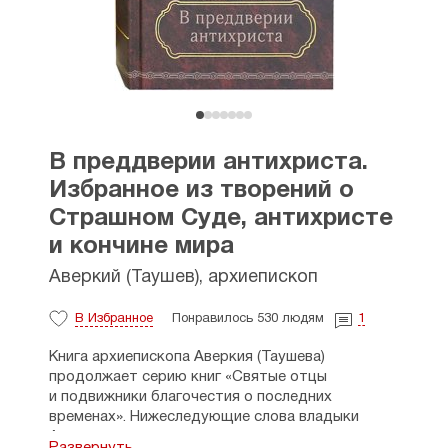
В преддверии антихриста.
Избранное из творений о
Страшном Суде, антихристе
и кончине мира
Аверкий (Таушев), архиепископ
В Избранное
Понравилось 530 людям
1
Книга архиепископа Аверкия (Таушева)
продолжает серию книг «Святые отцы
и подвижники благочестия о последних
временах». Нижеследующие слова владыки
Аверкия точно выражают главную мысль его