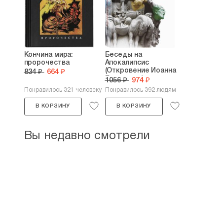
Кончина мира:
Беседы на
пророчества
Апокалипсис
(Откровение Иоанна
834 ₽
664 ₽
Богослова)
1056 ₽
974 ₽
Понравилось 321 человеку
Понравилось 392 людям
В КОРЗИНУ
В КОРЗИНУ
Вы недавно смотрели