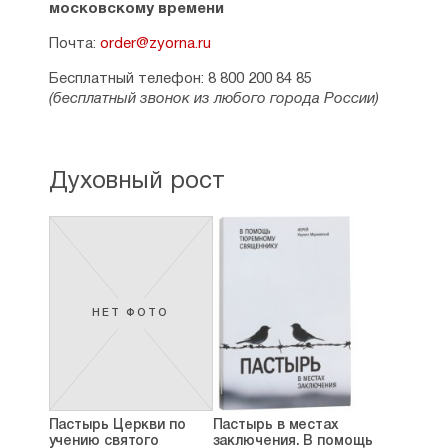
московскому времени
Св. Марк Эфесский.
Почта:
order@zyorna.ru
Истинное Православие и современный мир.
Бесплатный телефон: 8 800 200 84 85
Высокопреосвященный Феофан,
(бесплатный звонок из любого города России)
архиепископ Полтавский и Переяславский.
Апокалипсис, или Откровение св. Иоанна
Богослова.
Духовный рост
Завет великого князя Владимира русскому
народу.
Семь Вселенских соборов.
Праведный Иоанн Кронштадтский. Живое
слово мудрости духовной.
НЕТ ФОТО
Всему свое время
Четвероевангелие. Руководство к
изучению Священного Писания Нового
Завета
Пастырь Церкви по
Пастырь в местах
учению святого
заключения. В помощь