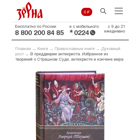
0 ₽
Бесплатно по России:
и с мобильного:
с 9 до 21
*
ежедневно
8 800 200 84 85
0224
Главная
→
Книги
→
Православные книги
→
Духовный
рост
→
В преддверии антихриста. Избранное из
творений о Страшном Суде, антихристе и кончине мира