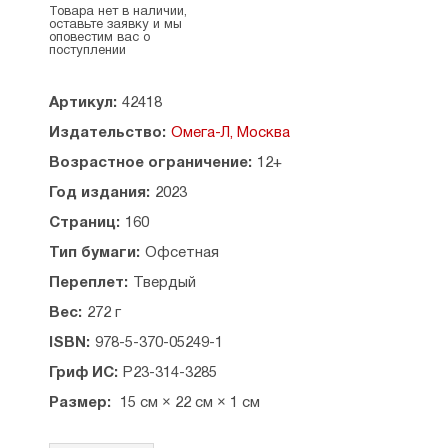
Товара нет в наличии,
В издании содержатся краткая история
оставьте заявку и мы
оповестим вас о
иконопочитания, ветхозаветное учение
поступлении
об ангелах, откровения Божества, а также
рассмотрен образ Иисуса Христа в Ветхом
Завете. Помимо того, рассказано
Артикул:
42418
о чудотворных крестах и иконах, о наказаниях
Издательство:
Омега-Л, Москва
Божиих за непочитание святых икон,
объясняется, как понимать вторую заповедь
Возрастное ограничение:
12+
закона Моисеева в отношении к иконам
Год издания:
2023
Божества или Пресвятой Троицы и многое
другое.
Страниц:
160
Печатается по изданию 1887 года (Могилев
Тип бумаги:
Офсетная
на Днепре : скоропеч. и лит. Ш. Фридланда, 1887.
— 138 с.).
Переплет:
Твердый
Вес:
272 г
Рекомендовано к публикации Издательским
советом Русской Православной Церкви.
ISBN:
978-5-370-05249-1
Гриф ИС:
Р23-314-3285
Размер:
15 см × 22 см × 1 см