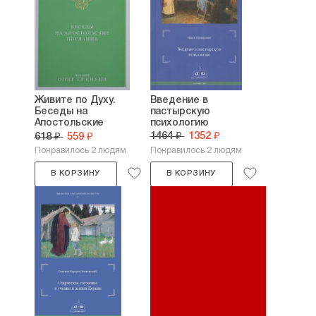
Живите по Духу.
Введение в
Беседы на
пастырскую
Апостольские
психологию
послания
1464 ₽
1352 ₽
618 ₽
559 ₽
Понравилось 2 людям
Понравилось 2 людям
В КОРЗИНУ
В КОРЗИНУ