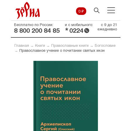
0 ₽
Бесплатно по России:
и с мобильного:
с 9 до 21
*
ежедневно
8 800 200 84 85
0224
Главная
→
Книги
→
Православные книги
→
Богословие
→
Православное учение о почитании святых икон