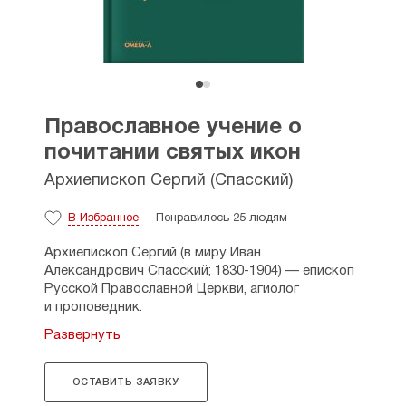
Православное учение о
почитании святых икон
Архиепископ Сергий (Спасский)
В Избранное
Понравилось 25 людям
Архиепископ Сергий (в миру Иван
Александрович Спасский; 1830-1904) — епископ
Русской Православной Церкви, агиолог
и проповедник.
Развернуть
В «Православном учении о почитании святых
икон» выдающимся деятелем богословия
Сергием (Спасским) передана суть
ОСТАВИТЬ ЗАЯВКУ
иконопочитания и открыты тайны святых икон.