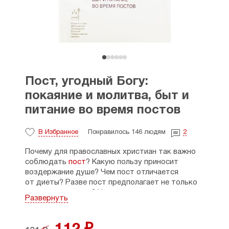
Пост, угодный Богу:
покаяние и молитва, быт и
питание во время постов
В Избранное
Понравилось 146 людям
2
Почему для православных христиан так важно
соблюдать
пост
? Какую пользу приносит
воздержание душе? Чем пост отличается
от диеты? Разве пост предполагает не только
ограничение в еде? На эти и многие другие
Развернуть
вопросы читатель найдет ответы в нашей книге.
Отцы Церкви, священники, православные врачи