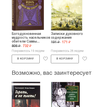
Богодухновенная
Записки духовного
мудрость насельников
содержания
обители Саввы...
191 ₽
171 ₽
806 ₽
732 ₽
Понравилось 19 людям
Понравилось 28 людям
В КОРЗИНУ
В КОРЗИНУ
Возможно, вас заинтересует