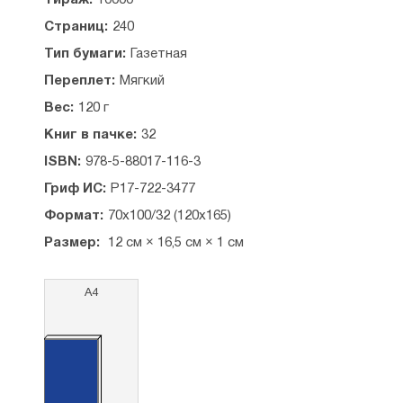
Тираж:
10000
Страниц:
240
Тип бумаги:
Газетная
Переплет:
Мягкий
Вес:
120 г
Книг в пачке:
32
ISBN:
978-5-88017-116-3
Гриф ИС:
Р17-722-3477
Формат:
70х100/32 (120х165)
Размер:
12 см × 16,5 см × 1 см
А4