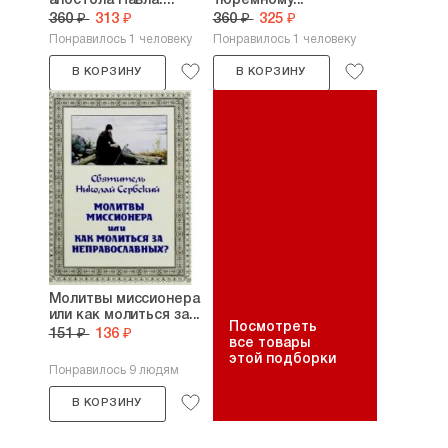
апостола Павла....
тюремному...
360 ₽
313 ₽
360 ₽
325 ₽
Понравилось 1 человеку
Понравилось 1 человеку
В КОРЗИНУ
В КОРЗИНУ
Молитвы миссионера
или как молиться за...
Посмотреть
151 ₽
136 ₽
все товары
этой подборки
Понравилось 9 людям
В КОРЗИНУ