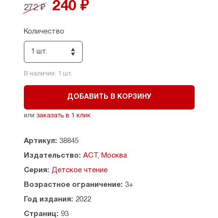
поучительные и смешные. Рисунки О.
240 ₽
272 ₽
Боголюбовой, Е. Ельской, А. Халиловой
и Т. Черкасовой. Для младшего школьного
возраста.
Количество
1 шт.
В наличии:
1
шт.
ДОБАВИТЬ В КОРЗИНУ
или
заказать в 1 клик
Артикул:
38845
Издательство:
АСТ, Москва
Серия:
Детское чтение
Возрастное ограничение:
3+
Год издания:
2022
Страниц:
93