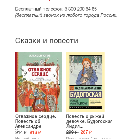
Бесплатный телефон: 8 800 200 84 85
(бесплатный звонок из любого города России)
Сказки и повести
Отважное сердце.
Повесть о рыжей
Повесть об
девочке. Будогоская
Александре
Лидия...
Невском....
299 ₽
267 ₽
914 ₽
816 ₽
Нет рейтинга
Понравилось 1 человеку