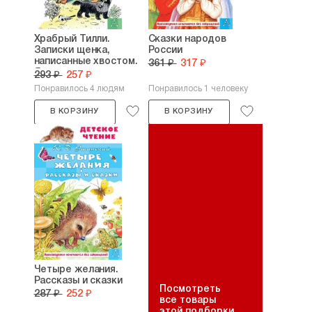
Храбрый Тилли.
Сказки народов
Записки щенка,
России
написанные хвостом.
361 ₽
317 ₽
Ян...
293 ₽
257 ₽
Понравилось 4 людям
Понравилось 1 человеку
В КОРЗИНУ
В КОРЗИНУ
Четыре желания.
Рассказы и сказки
Посмотреть
287 ₽
252 ₽
все товары
этой подборки