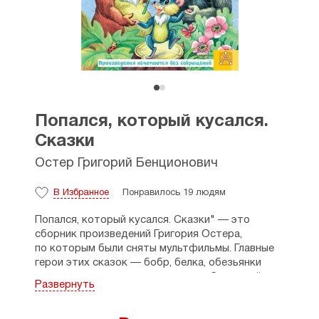
Попался, который кусался.
Сказки
Остер Григорий Бенционович
В Избранное
Понравилось 19 людям
Попался, который кусался. Сказки" — это
сборник произведений Григория Остера,
по которым были сняты мультфильмы. Главные
герои этих сказок — бобр, белка, обезьянки
и другие — так и норовят кому-нибудь прийти
Развернуть
на помощь, да только не всегда в этом есть
необходимость. Но зато сказки получились