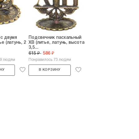
с двумя
Подсвечник пасхальный
е (латунь, 2
ХВ (литье, латунь, высота
3,5...
615 ₽
586 ₽
39 людям
Понравилось 73 людям
НУ
В КОРЗИНУ