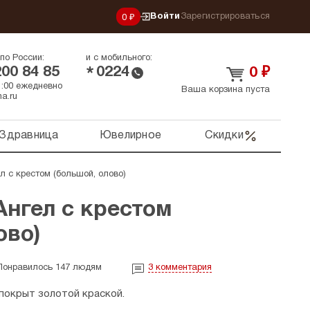
Войти
Зарегистрироваться
0 ₽
по России:
и с мобильного:
200 84 85
0224
*
0
₽
21:00 ежедневно
Ваша корзина пуста
a.ru
Здравница
Ювелирное
Скидки
л с крестом (большой, олово)
Ангел с крестом
ово)
Понравилось 147 людям
3
комментария
покрыт золотой краской.