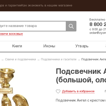
ра и гарантии
Как экономить в нашем магазине
Бесплатно 
8 800 
с 9:00 до 
order@zyorn
свечи восковые
Книги
Иконы
Утварь
→
Свечи и подсвечники
→
Подсвечники и гасители
→
Подсвечник Анге
Подсвечник 
(большой, ол
Добавить
в избранное
Подсвечник Ангел с крестом 