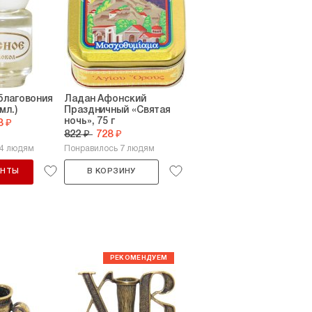
благовония
Ладан Афонский
мл.)
Праздничный «Святая
ночь», 75 г
8 ₽
822 ₽
728 ₽
54 людям
Понравилось 7 людям
АНТЫ
В КОРЗИНУ