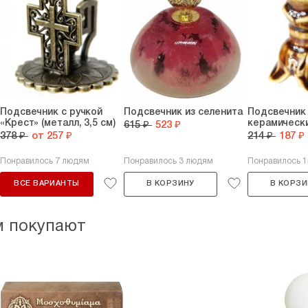
Подсвечник с ручкой
Подсвечник из селенита
Подсвечник
«Крест» (металл, 3,5 см)
керамически
615 ₽
523 ₽
378 ₽
от 257 ₽
214 ₽
187 ₽
Понравилось 7 людям
Понравилось 3 людям
Понравилось 
ВСЕ ВАРИАНТЫ
В КОРЗИНУ
В КОРЗИ
м покупают