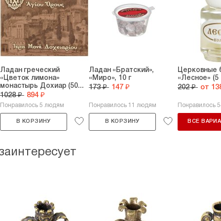
Ладан греческий
Ладан «Братский»,
Церковные 
«Цветок лимона»
«Миро», 10 г
«Лесное» (5 
монастырь Дохиар (50...
173 ₽
147 ₽
202 ₽
от 13
1028 ₽
894 ₽
Понравилось 5 людям
Понравилось 11 людям
Понравилось 
В КОРЗИНУ
В КОРЗИНУ
ВСЕ ВАРИ
 заинтересует