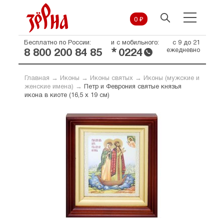
0 ₽
Бесплатно по России:
и с мобильного:
с 9 до 21
*
ежедневно
8 800 200 84 85
0224
Главная
→
Иконы
→
Иконы святых
→
Иконы (мужские и
женские имена)
→
Петр и Феврония святые князья
икона в киоте (16,5 х 19 см)