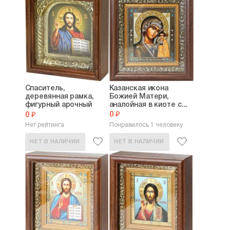
Спаситель,
Казанская икона
деревянная рамка,
Божией Матери,
фигурный арочный
аналойная в киоте с...
киот,...
0 ₽
0 ₽
Нет рейтинга
Понравилось 1 человеку
НЕТ В НАЛИЧИИ
НЕТ В НАЛИЧИИ