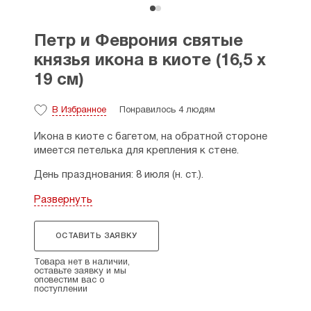
Петр и Феврония святые
князья икона в киоте (16,5 х
19 см)
В Избранное
Понравилось 4 людям
Икона в киоте с багетом, на обратной стороне
имеется петелька для крепления к стене.
День празднования: 8 июля (н. ст.).
Размеры: размер иконы с рамкой - 16,5 х 19 см,
Развернуть
толщина - 3,5 см.
Страна производитель: Россия.
ОСТАВИТЬ ЗАЯВКУ
Товара нет в наличии,
оставьте заявку и мы
оповестим вас о
поступлении