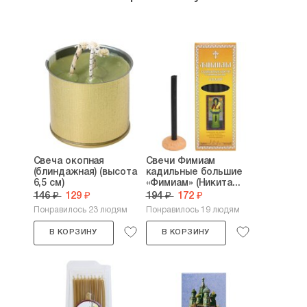
Свеча окопная
Свечи Фимиам
(блиндажная) (высота
кадильные большие
6,5 см)
«Фимиам» (Никита...
146 ₽
129 ₽
194 ₽
172 ₽
Понравилось 23 людям
Понравилось 19 людям
В КОРЗИНУ
В КОРЗИНУ