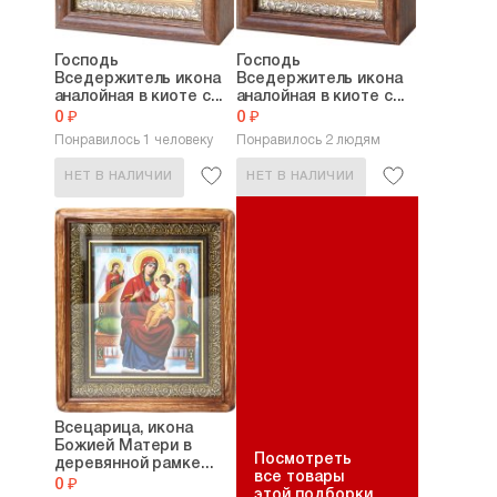
Господь
Господь
Вседержитель икона
Вседержитель икона
аналойная в киоте с...
аналойная в киоте с...
0 ₽
0 ₽
Понравилось 1 человеку
Понравилось 2 людям
НЕТ В НАЛИЧИИ
НЕТ В НАЛИЧИИ
Всецарица, икона
Божией Матери в
Посмотреть
деревянной рамке...
все товары
0 ₽
этой подборки