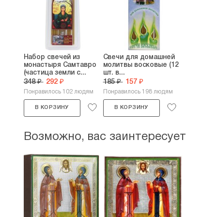
Набор свечей из
Свечи для домашней
монастыря Самтавро
молитвы восковые (12
(частица земли с...
шт. в...
348 ₽
292 ₽
185 ₽
157 ₽
Понравилось 102 людям
Понравилось 198 людям
В КОРЗИНУ
В КОРЗИНУ
Возможно, вас заинтересует