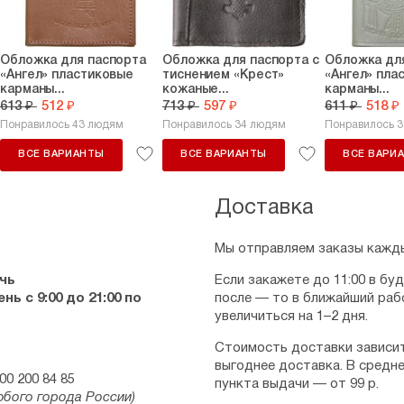
Обложка для паспорта
Обложка для паспорта с
Обложка дл
«Ангел» пластиковые
тиснением «Крест»
«Ангел» пла
карманы...
кожаные...
карманы...
613 ₽
512 ₽
713 ₽
597 ₽
611 ₽
518 ₽
Понравилось 43 людям
Понравилось 34 людям
Понравилось 
ВСЕ ВАРИАНТЫ
ВСЕ ВАРИАНТЫ
ВСЕ ВАРИ
Доставка
Мы отправляем заказы кажды
чь
Если закажете до 11:00 в бу
ь с 9:00 до 21:00 по
после — то в ближайший раб
увеличиться на 1–2 дня.
Стоимость доставки зависит
выгоднее доставка. В средне
00 200 84 85
пункта выдачи — от 99 р.
юбого города России)