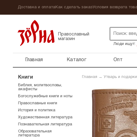
Доставка и оплата
Как сделать заказ
Условия возврата това
Православный
магазин
Люди ищут:
Главная
Каталог
Опт
Книги
Главная
→
Утварь и подарки
Библия, молитвословы,
акафисты
Богослужебные книги и ноты
Православные книги
История и политика
Художественная литература
Познавательная литература
Образовательная
литература