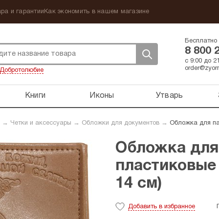
ра и гарантии
Как экономить в нашем магазине
Бесплатно 
8 800 
с 9:00 до 
order@zyorn
Добротолюбие
Книги
Иконы
Утварь
→
Четки и аксессуары
→
Обложки для документов
→
Обложка для па
Обложка для
пластиковые 
14 см)
Добавить
в избранное