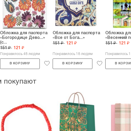
Обложка для паспорта
Обложка для паспорта
Обложка дл
«Богородице Дево...»
«Все от Бога...»
«Весенний п
(с...
151 ₽
121 ₽
151 ₽
121 ₽
151 ₽
121 ₽
Понравилось 48 людям
Понравилось 18 людям
Понравилось 
В КОРЗИНУ
В КОРЗИНУ
В КОРЗИ
м покупают