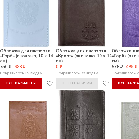
Обложка для паспорта
Обложка для паспорта
Обложка дл
«Герб» (экокожа, 10 х 14
«Крест» (экокожа, 10 х 14
«Герб» (экок
см)
см)
см)
750 ₽
628 ₽
0 ₽
578 ₽
489 ₽
Понравилось 15 людям
Понравилось 38 людям
Понравилось 
ВСЕ ВАРИАНТЫ
НЕТ В НАЛИЧИИ
ВСЕ ВАРИ