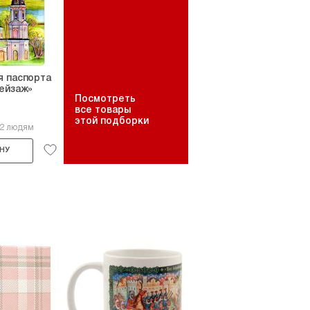
я паспорта
ейзаж»
Посмотреть
все товары
этой подборки
12 людям
НУ