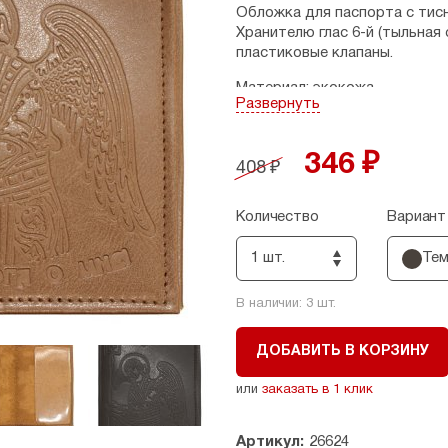
Обложка для паспорта с тисн
Хранителю глас 6-й (тыльная
пластиковые клапаны.
Материал: экокожа.
Развернуть
Размеры: 13,5 х 9,5 см.
Страна производитель: Росс
346 ₽
408 ₽
Количество
Вариант
1 шт.
Тем
В наличии:
3
шт.
ДОБАВИТЬ В КОРЗИНУ
или
заказать в 1 клик
Артикул:
26624