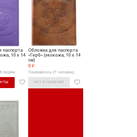
я паспорта
Обложка для паспорта
ожа, 10 х 14
«Герб» (экокожа, 10 х 14
см)
0 ₽
28 людям
Понравилось 21 человеку
АНТЫ
НЕТ В НАЛИЧИИ