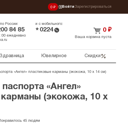
Войти
Зарегистрироваться
0 ₽
по России:
и с мобильного:
200 84 85
0224
*
0
₽
21:00 ежедневно
Ваша корзина пуста
a.ru
Здравница
Ювелирное
Скидки
спорта «Ангел» пластиковые карманы (экокожа, 10 х 14 см)
 паспорта «Ангел»
карманы (экокожа, 10 х
Понравилось 45 людям