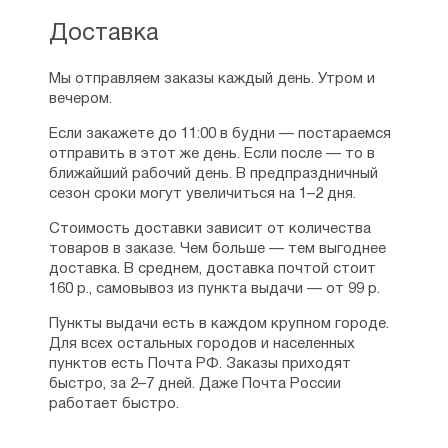
все. В итоге советую многим эту книгу изучить и
особенно очень уж боящихся взглядов людских
Доставка
и слов, короче говоря суеверных.
Рейтинг:
12
Мы отправляем заказы каждый день. Утром и
вечером.
Александра
Если закажете до 11:00 в будни — постараемся
18.07.2025
отправить в этот же день. Если после — то в
Заказала книгу, заинтересовалась автором
ближайший рабочий день. В предпраздничный
после просмотра одного видео в сети, решила
сезон сроки могут увеличиться на 1–2 дня.
заказать, пришло все в целости и сохранности,
по содержанию книга понравилась , расставляет
Стоимость доставки зависит от количества
многое по местам. Вразумительно.
товаров в заказе. Чем больше — тем выгоднее
Рейтинг:
0
доставка. В среднем, доставка почтой стоит
160 р., самовывоз из пункта выдачи — от 99 р.
Пункты выдачи есть в каждом крупном городе.
Для всех остальных городов и населенных
пунктов есть Почта РФ. Заказы приходят
быстро, за 2–7 дней. Даже Почта России
работает быстро.