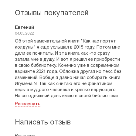
обители на Новом Афоне. С 2017 г. –
схиигумен Гавриил. Автор книг «От чего
Отзывы покупателей
нас хотят «спасти» НЛО, экстрасенсы,
оккультисты, маги?», «Была ли Ванга
православной?», «Об одном древнем
Евгений
страхе. Кого и как «портят» колдуны»,
04.05.2022
«Между Небом и адом. Путь Истины и путь
Об этой замечательной книги "Как нас портят
заблуждения» и др.
колдуны" я еще услышал в 2015 году. Потом мне
дали ее почитать. И эта книга как -то сразу
запала мне в душу. И вот я решил ее приобрести
в свою библиотеку. Конечно уже в современном
варианте 2021 года. Обложка другая но текс без
изменений. Вобще я давно начал собирать книги
Игумена N. Так как считаю его не фанатиком
веры а мудрого человека и крепко верующего.
На сегодняшний день имею в своей библиотеки
четыре книги. Некоторые написаны языком 1998
Развернуть
года когда интернет был по наслышке и вся
дрянь полезла с экрана ТВ. Но эта книга
написана уже современным языком,
Написать отзыв
относящейся к нашей сегодняшней России.
Интересно то,что зная многие вещи об