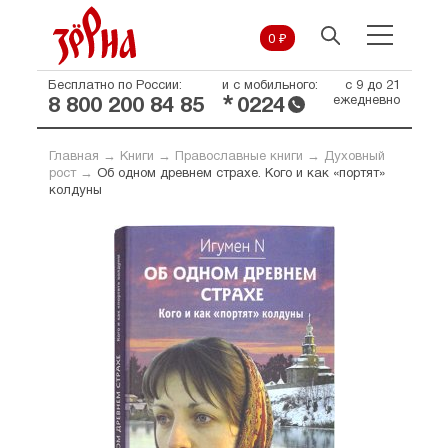
0 ₽
Бесплатно по России:
и с мобильного:
с 9 до 21
*
ежедневно
8 800 200 84 85
0224
Главная
→
Книги
→
Православные книги
→
Духовный
рост
→
Об одном древнем страхе. Кого и как «портят»
колдуны