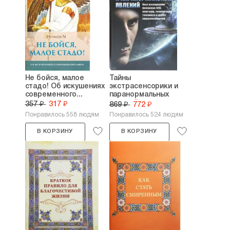
Не бойся, малое
Тайны
стадо! Об искушениях
экстрасенсорики и
современного...
паранормальных
явлений
357 ₽
317 ₽
869 ₽
772 ₽
Понравилось 558 людям
Понравилось 524 людям
В КОРЗИНУ
В КОРЗИНУ