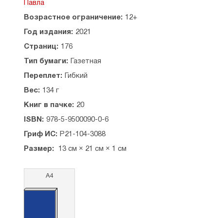
Павла
грех — главную причину порчи человеческой
натуры.
Возрастное ограничение:
12+
Допущено к распространению Издательским
Год издания:
2021
советом Русской Православной Церкви.
Страниц:
176
Содержание:
Тип бумаги:
Газетная
Предисловие: о страхе перед порчей
Переплет:
Гибкий
Почему этот страх появляется даже
Вес:
134 г
у православных?
Соблазны отрицания
Книг в пачке:
20
Необъяснимые «болезни века»
ISBN:
978-5-9500090-0-6
Исторический аспект проблемы
Термин «порча» и его синонимы
Гриф ИС:
Р21-104-3088
Что такое колдовство
Размер:
13 см × 21 см × 1 см
Как становятся колдунами
Формы общения с демоническим миром
Цели колдовства
А4
О древности магического «искусства»
Борьба с чародейством в христианстве
«Страсти» по чародейству в наши дни
Подручные средства «портёжников»