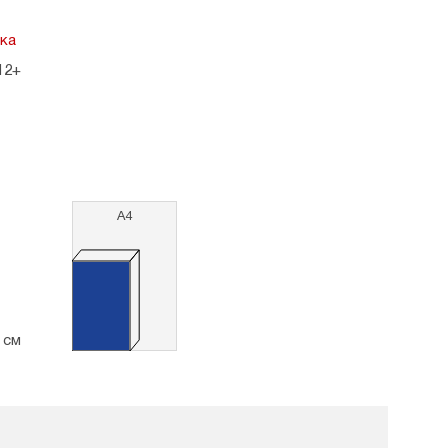
ка
12+
А4
5 см