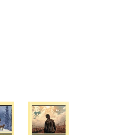
ям, пастор вскоре, правда, забрал их домой и
тоятельно.
 революционные восстания и перевороты.
и на произведениях Джейн своим духом
ведливости. Даже уже одно то, что девушка
льство, являлось протестом устоям Англии. Ибо
ничены в своих правах, и Джейн Остин
 псевдонимом «Некая Леди Д». Причем,
й, самый популярный ее роман — «Гордость и
льно показался издателю скучным. Одна из фраз
 я наблюдаю мир, тем меньше он мне нравится».
убина чувств героев художественных
вно была навеяна ее нерастраченными
 гостившего по соседству парня, будущего
фроя, она так никогда и не смогла найти ему
питии судьбы развели их. Примечательно, однако,
шись вскоре после расставания с Остин, Том
дела чепчик старой девы и провела небольшой
озяйству. В частности, она любила шить одежду. В