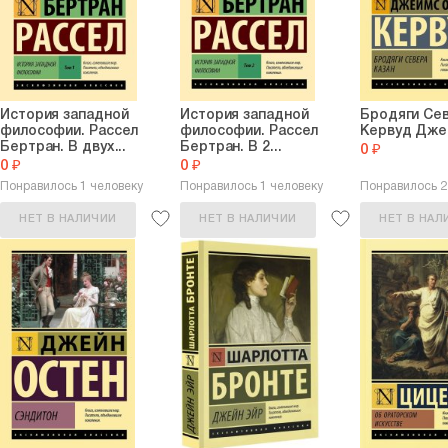
деревеньке Чотон, где прошл
музей. Неподалеку — в Уинче
Болезнь, унесшая еще молод
роман «Сэндитон». Но даже и 
Остин, были переведены на 
История западной
История западной
читателями.
Бродяги Сев
философии. Рассел
философии. Рассел
Кервуд Дже
Бертран. В двух...
Бертран. В 2...
0 ₽
0 ₽
0 ₽
Понравилось 1 человеку
Понравилось 1 человеку
Понравилось 
НЕТ В НАЛИЧИИ
НЕТ В НАЛИЧИИ
НЕТ В НАЛ