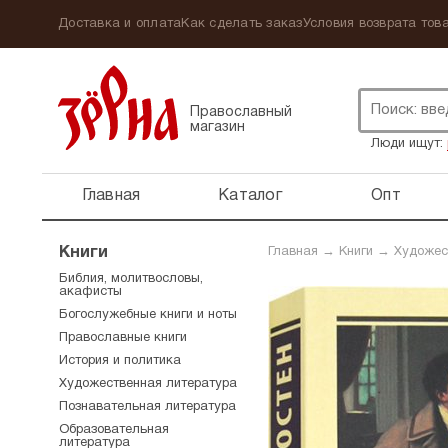
Доставка и оплата
Как сделать заказ
Условия возврата това
Православный
магазин
Люди ищут:
Главная
Каталог
Опт
Книги
Главная
→
Книги
→
Художес
Библия, молитвословы,
акафисты
Богослужебные книги и ноты
Православные книги
История и политика
Художественная литература
Познавательная литература
Образовательная
литература