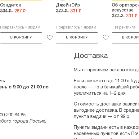
Сэндитон
Джейн Эйр
Об ораторс
искусстве
304 ₽
267 ₽
377 ₽
331 ₽
377 ₽
331 ₽
Понравилось 4 людям
Понравилось 4 людям
Нет рейтинга
В КОРЗИНУ
В КОРЗИНУ
В КОРЗИ
Доставка
Мы отправляем заказы кажды
чь
Если закажете до 11:00 в бу
ь с 9:00 до 21:00 по
после — то в ближайший раб
увеличиться на 1–2 дня.
Стоимость доставки зависит
выгоднее доставка. В средне
00 200 84 85
пункта выдачи — от 99 р.
юбого города России)
Пункты выдачи есть в каждо
населенных пунктов есть Поч