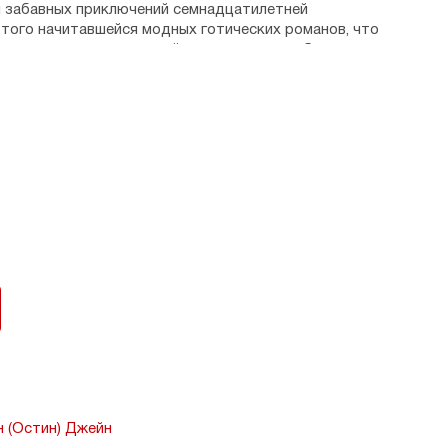
 забавных приключений семнадцатилетней
 того начитавшейся модных готических романов, что
преступления видятся ей повсюду, — тем более,
ть к жениху в настоящий готический замок, название
арило заглавие этому прелестному роману.
 (Остин) Джейн