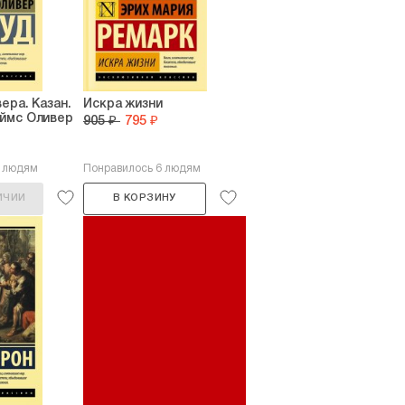
и ее последние годы, открыт для туристов дом-
стерском соборе — покоится с миром ее прах.
ую жизнь Джейн, не дала ей завершить последний
эти 12-ть глав, как и все остальные шедевры
многие языки мира и чрезвычайно любимы
ера. Казан.
Искра жизни
ймс Оливер
905 ₽
795 ₽
2 людям
Понравилось 6 людям
ИЧИИ
В КОРЗИНУ