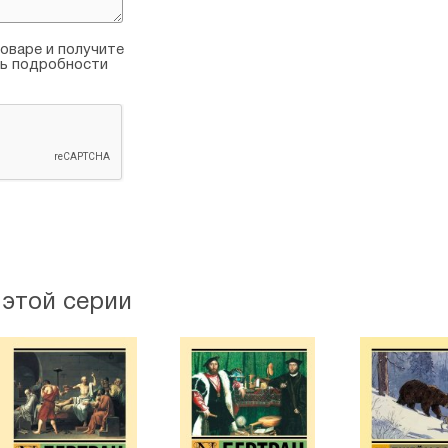
Проявивший сочувствие к дет
занялся образованием самос
оваре и получите
ть подробности
Время шло смутное — войны,
Безусловно, они отразились 
стремления к свободе и спра
взялась за серьезное писате
женщины были еще очень огра
публиковала свои романы под
любопытно, что самый громки
предубеждение» — первонача
его звучит так: «Чем больше
Большая психологическая гл
произведений Остин безусло
 этой серии
собственными. Влюбленная в
юриста и политика, Томаса Ле
замену в своем сердце. Пере
что свою первую дочь, женив
назвал Джейн.
В 30-ть лет писательница на
остаток лет в хлопотах по х