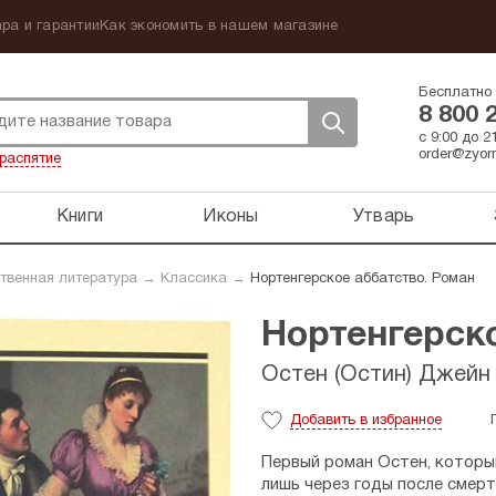
ра и гарантии
Как экономить в нашем магазине
Бесплатно 
8 800 
с 9:00 до 
order@zyorn
распятие
Книги
Иконы
Утварь
твенная литература
→
Классика
→
Нортенгерское аббатство. Роман
Нортенгерско
Остен (Остин) Джейн
Добавить
в избранное
Первый роман Остен, который
лишь через годы после смерт