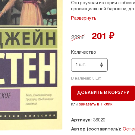
Остроумная история любви и
провинциальной барышни, до
мрачные тайны и
загадочные
Развернуть
когда она приезжает погости
которого, собственно, и под
201 ₽
229 ₽
Количество
1 шт.
В наличии:
3
шт.
ДОБАВИТЬ В КОРЗИНУ
или
заказать в 1 клик
Артикул:
36020
Автор (составитель):
Остен