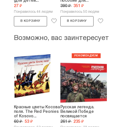
(для детей...
пособие для...
27 ₽
390 ₽
351 ₽
Понравилось 44 людям
Понравилось 50 людям
В КОРЗИНУ
В КОРЗИНУ
Возможно, вас заинтересует
Красные цветы Косова
Русская легенда.
поля. The Red Peonies
Великой Победе
of Kosovo...
посвящается
60 ₽
53 ₽
261 ₽
235 ₽