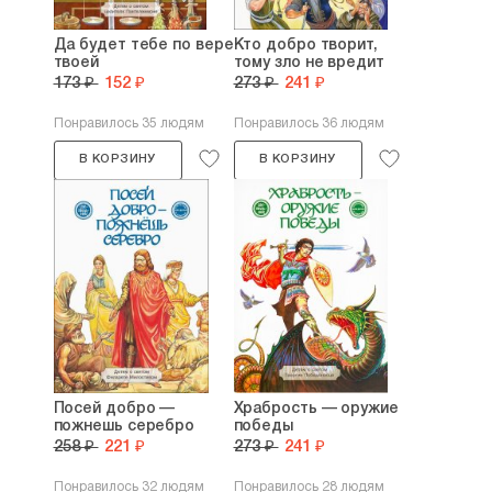
Да будет тебе по вере
Кто добро творит,
твоей
тому зло не вредит
173 ₽
152 ₽
273 ₽
241 ₽
Понравилось 35 людям
Понравилось 36 людям
В КОРЗИНУ
В КОРЗИНУ
Посей добро —
Храбрость — оружие
пожнешь серебро
победы
258 ₽
221 ₽
273 ₽
241 ₽
Понравилось 32 людям
Понравилось 28 людям