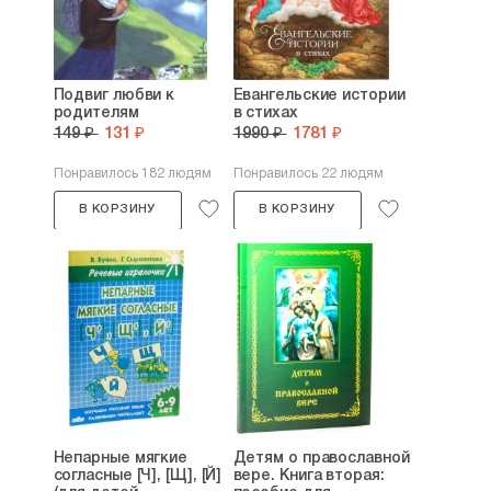
Подвиг любви к
Евангельские истории
родителям
в стихах
149 ₽
131 ₽
1990 ₽
1781 ₽
Понравилось 182 людям
Понравилось 22 людям
В КОРЗИНУ
В КОРЗИНУ
Непарные мягкие
Детям о православной
согласные [Ч], [Щ], [Й]
вере. Книга вторая: