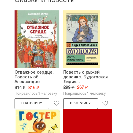
Сказки и повести
Отважное сердце.
Повесть о рыжей
Повесть об
девочке. Будогоская
Александре
Лидия...
Невском....
299 ₽
267 ₽
914 ₽
816 ₽
Понравилось 1 человеку
Понравилось 1 человеку
В КОРЗИНУ
В КОРЗИНУ