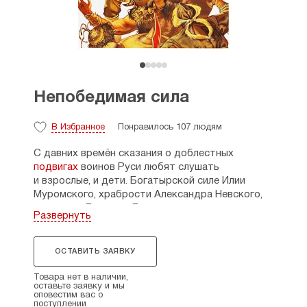
Непобедимая сила
В Избранное
Понравилось 107 людям
С давних времён сказания о доблестных
подвигах
воинов Руси любят слушать
и взрослые, и дети. Богатырской силе Илии
Муромского, храбрости Александра Невского,
мужеству Дмитрия Донского удивлялись,
Развернуть
подражали и будут подражать на Руси всегда.
Не секрет, что, начиная с самого детства, для
многих мальчишек любая палка быстро
ОСТАВИТЬ ЗАЯВКУ
становится мечом, а шапка — шлемом. Стул
превращается в коня. И вскоре враг уж десять
Товара нет в наличии,
оставьте заявку и мы
раз разбит.
оповестим вас о
Но дети взрослеют и забывают игры, а примеры
поступлении