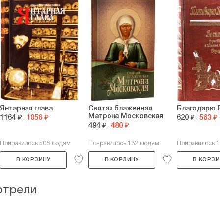
Янтарная глава
Святая блаженная
Благодарю 
Матрона Московская
1164 ₽
1056 ₽
620 ₽
563 ₽
494 ₽
480 ₽
Понравилось 506 людям
Понравилось 132 людям
Понравилось 
В КОРЗИНУ
В КОРЗИНУ
В КОРЗИ
отрели