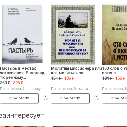
Пастырь в местах
Молитвы миссионера или
100 слов о 
заключения. В помощь
как молиться за...
истине
тюремному...
151 ₽
136 ₽
184 ₽
166 ₽
360 ₽
325 ₽
Понравилось 1 человеку
Понравилось 9 людям
Понравилось 
В КОРЗИНУ
В КОРЗИНУ
В КОРЗИ
 заинтересует