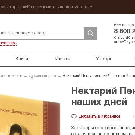
ра и гарантии
Как экономить в нашем магазине
Бесплатно 
8 800 
с 9:00 до 
order@zyorn
псалтирь
Книги
Иконы
Утварь
авные книги
→
Духовный рост
→
Нектарий Пентапольский — святой на
Нектарий Пе
наших дней
Добавить
в избранное
Хотя церковное прославление
состоялось всего полвека на