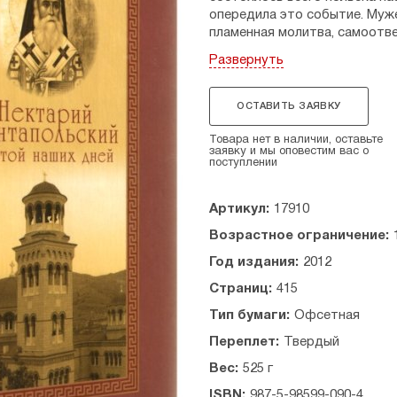
опередила это событие. Муже
пламенная молитва, самоотв
просвещения привлекли к нем
Развернуть
греческого народа. А праве
по неотступным к нему проше
пределами Греции. Выходяща
ОСТАВИТЬ ЗАЯВКУ
Димитракопулоса по праву с
святого Нектария, созданным
Товара нет в наличии, оставьте
заявку и мы оповестим вас о
источников.
поступлении
Артикул:
17910
Возрастное ограничение:
Год издания:
2012
Страниц:
415
Тип бумаги:
Офсетная
Переплет:
Твердый
Вес:
525 г
ISBN:
987-5-98599-090-4