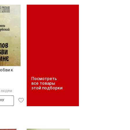
любви к
Посмотреть
все товары
этой подборки
8 людям
НУ