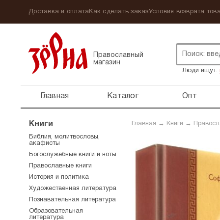
Доставка и оплата
Как сделать заказ
Условия возврата това
Православный
магазин
Люди ищут:
Главная
Каталог
Опт
Книги
Главная
→
Книги
→
Правосл
Библия, молитвословы,
акафисты
Богослужебные книги и ноты
Православные книги
История и политика
Художественная литература
Познавательная литература
Образовательная
литература