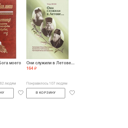
Бога моего
Они служили в Летове...
164 ₽
162 людям
Понравилось 107 людям
НУ
В КОРЗИНУ