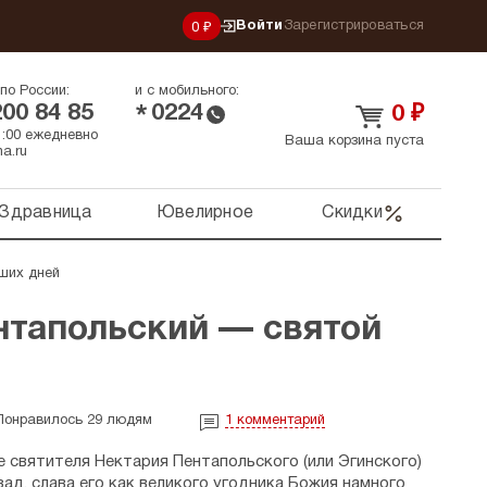
Войти
Зарегистрироваться
0 ₽
по России:
и с мобильного:
200 84 85
0224
*
0
₽
21:00 ежедневно
Ваша корзина пуста
a.ru
Здравница
Ювелирное
Скидки
ших дней
нтапольский — святой
Понравилось 29 людям
1
комментарий
 святителя Нектария Пентапольского (или Эгинского)
зад, слава его как великого угодника Божия намного