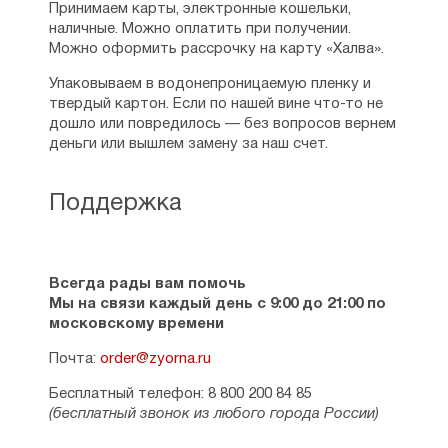
Ирина
Принимаем карты, электронные кошельки,
12.05.2016
наличные. Можно оплатить при получении.
Здравствуйте! Сколько будет стоить доставка
Можно оформить рассрочку на карту «Халва».
в Челябинск?
Упаковываем в водонепроницаемую пленку и
Рейтинг:
0
твердый картон. Если по нашей вине что-то не
дошло или повредилось — без вопросов вернем
Андрей
деньги или вышлем замену за наш счет.
20.09.2017
Наконец то в наличии появлся!
Поддержка
Рейтинг:
1
29.10.2017
Здравствуйте!Когда появится товар?
Всегда рады вам помочь
Мы на связи каждый день с 9:00 до 21:00 по
Рейтинг:
0
московскому времени
Андрей
Почта:
order@zyorna.ru
30.10.2017
Бесплатный телефон: 8 800 200 84 85
Обещали скоро подвезти. Оставьте заявку,
(бесплатный звонок из любого города России)
чтобы сразу об этом узнать.