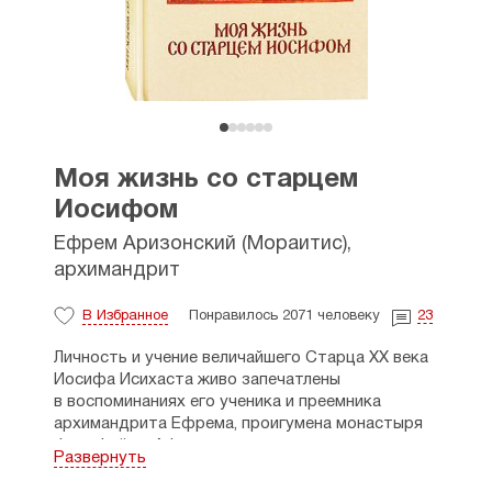
Моя жизнь со старцем
Иосифом
Ефрем Аризонский (Мораитис),
архимандрит
В Избранное
Понравилось 2071 человеку
23
Личность и учение величайшего Старца ХХ века
Иосифа Исихаста живо запечатлены
в воспоминаниях его ученика и преемника
архимандрита Ефрема, проигумена монастыря
Филофей на Афоне, создателя и духовника
Развернуть
православных греческих монастырей в Америке,
наиболее почитаемого Старца современности.