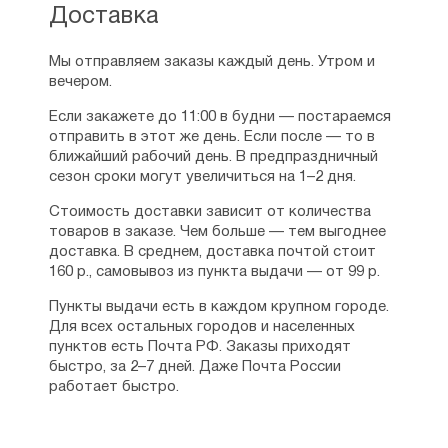
Доставка
в США?
Рейтинг:
1
Мы отправляем заказы каждый день. Утром и
Люди стали узнавать об удивительном
вечером.
Ирина
месте, все больше паломников приезжали
16.02.2015
в обитель. Отец Ефрем тогда подумал,
Если закажете до 11:00 в будни — постараемся
что одного монастыря мало. Тогда
Добрый день!
отправить в этот же день. Если после — то в
он принялся за святое дело устроения
А можно все книги,что я выбрала задержать до
ближайший рабочий день. В предпраздничный
монашеских обителей. Всего старцем было
появления тех,что в ожидании?
сезон сроки могут увеличиться на 1–2 дня.
основано, на сегодняшний день,
Полный тропарион....и тропарион на каждый
Стоимость доставки зависит от количества
18 монастырей в США и Канаде. В тонком
день...
товаров в заказе. Чем больше — тем выгоднее
видении отцу Ефрему его духовный
Рейтинг:
1
доставка. В среднем, доставка почтой стоит
наставник, отец Иосиф Исихаст, сказал
160 р., самовывоз из пункта выдачи — от 99 р.
о том, что батюшке предстоит открыть
Анастасия
20 монастырей. Духовные чада старца
Пункты выдачи есть в каждом крупном городе.
24.02.2015
молятся о том, чтобы их наставник еще
Для всех остальных городов и населенных
побыл рядом и смог молитвой и добрым
Добрый вечер!будьте добры подскажите -"Книг
пунктов есть Почта РФ. Заказы приходят
словом наставлять их ко спасению.
в пачке 5 "что это значит,это не одна их книг
быстро, за 2–7 дней. Даже Почта России
или что???Спасибо.
работает быстро.
См. также:
Поучения
,
Иоанн Шанхайский и
Рейтинг:
1
Сан-Францисский, святитель
,
Серафим
(Роуз), иеромонах