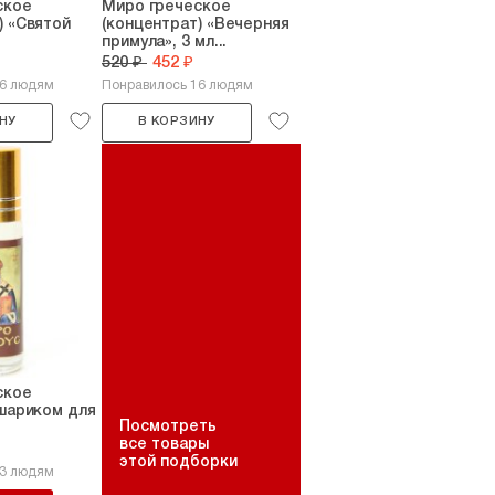
ское
Миро греческое
) «Святой
(концентрат) «Вечерняя
примула», 3 мл...
520 ₽
452 ₽
36 людям
Понравилось 16 людям
НУ
В КОРЗИНУ
ское
 шариком для
Посмотреть
все товары
этой подборки
43 людям