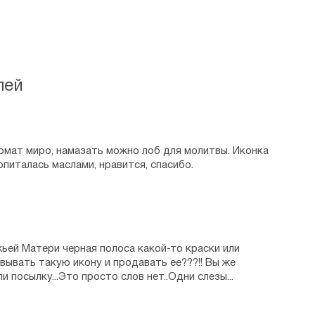
лей
ромат миро, намазать можно лоб для молитвы. Иконка
опиталась маслами, нравится, спасибо.
жьей Матери черная полоса какой-то краски или
овывать такую икону и продавать ее???!! Вы же
и посылку...Это просто слов нет..Одни слезы...