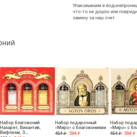
Упаковываем в водонепрониц
что-то не дошло или повред
замену за наш счет.
оний
Набор благовоний
Набор подарочный
Набор пода
Назарет, Византия,
«Миро» с благовониями
«Миро» с бл
Вифлеем, 3...
454 ₽
394 ₽
454 ₽
394 ₽