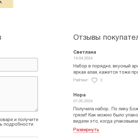
А
в
Отзывы покупате
Светлана
14.04.2024
Набор в порядке, вкусный а
яркая алая, кажется тоже пр
Рейтинг:
2
Нора
01.05.2024
Получила набор.. По лику Бо
грязи!! Как можно было упак
оваре и получите
видели это, когда упаковывал
ть подробности
Рейтинг:
0
Развернуть