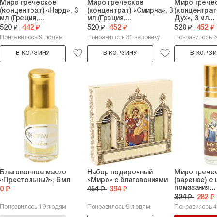
Миро греческое
Миро греческое
Миро грече
(концентрат) «Нард», 3
(концентрат) «Смирна», 3
(концентрат
мл (Греция,...
мл (Греция,...
Дух», 3 мл...
520 ₽
442 ₽
520 ₽
452 ₽
520 ₽
452 ₽
Понравилось 9 людям
Понравилось 31 человеку
Понравилось 
В КОРЗИНУ
В КОРЗИНУ
В КОРЗИ
Благовонное масло
Набор подарочный
Миро грече
«Престольный», 6 мл
«Миро» с благовониями
(вареное) с
помазания...
0 ₽
454 ₽
394 ₽
324 ₽
282 ₽
Понравилось 19 людям
Понравилось 9 людям
Понравилось 