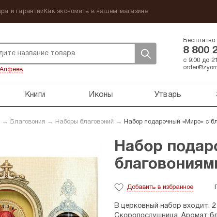
ра и гарантии
Как экономить в нашем магазине
Бесплатно 
8 800 
с 9:00 до 
order@zyorn
Алфеев
Книги
Иконы
Утварь
→
Благовония
→
Наборы благовоний
→
Набор подарочный «Миро» с б
Набор подар
благовониям
Добавить
в избранное
В церковный набор входит: 
Скоропослушница. Аромат бл