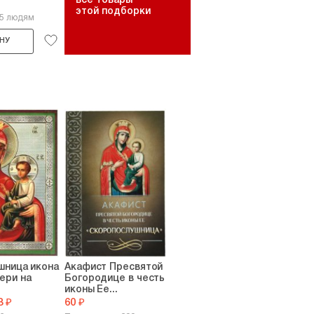
все товары
этой подборки
15 людям
НУ
шница икона
Акафист Пресвятой
ери на
Богородице в честь
иконы Ее...
8 ₽
60 ₽