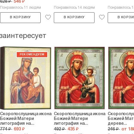
628 ₽
546 ₽
Понравилось 11 людям
Понравилось 14 людям
Понравилось 
В КОРЗИНУ
В КОРЗИНУ
В КОРЗИ
 заинтересует
Скоропослушница икона
Скоропослушница икона
Скоропослу
Божией Матери
Божией Матери
Божией Мат
литография на...
литография на...
дереве...
774 ₽
693 ₽
492 ₽
435 ₽
246 ₽
от 18