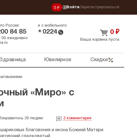
Войти
Зарегистрироваться
0 ₽
по России:
и с мобильного:
200 84 85
0224
*
0
₽
21:00 ежедневно
Ваша корзина пуста
a.ru
Здравница
Ювелирное
Скидки
лаговониями
очный «Миро» с
и
Понравилось 29 людям
2
комментария
2 шариковых благовония и икона Божией Матери
аговоний сладковатый.