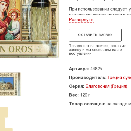
При использовании следует 
ухудшения самочувствия и д
Развернуть
Набор освященный.
Размеры: размер набора - 10,5
ОСТАВИТЬ ЗАЯВКУ
толщина - 1,8 см, высота благ
Товара нет в наличии, оставьте
заявку и мы оповестим вас о
См. также:
Как использовать
поступлении
Страна производитель: Греци
Артикул:
44825
Производитель:
Греция сув
Серия:
Благовония (Греция)
Вес:
120 г
Товар освящен:
на складе 