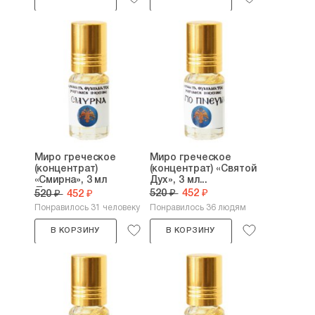
Миро греческое
Миро греческое
(концентрат)
(концентрат) «Святой
«Смирна», 3 мл
Дух», 3 мл...
(Греция,...
520 ₽
452 ₽
520 ₽
452 ₽
Понравилось 31 человеку
Понравилось 36 людям
В КОРЗИНУ
В КОРЗИНУ