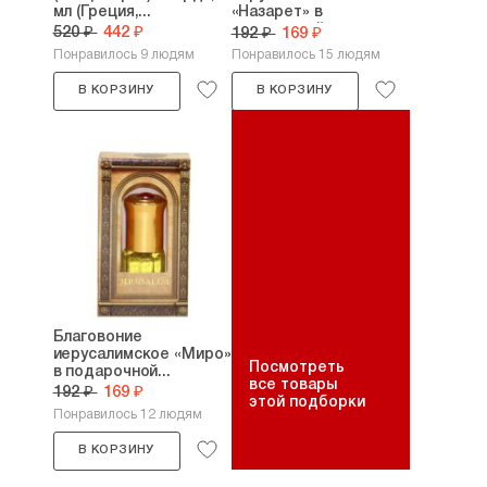
мл (Греция,...
«Назарет» в
подарочной...
520 ₽
442 ₽
192 ₽
169 ₽
Понравилось 9 людям
Понравилось 15 людям
В КОРЗИНУ
В КОРЗИНУ
Благовоние
иерусалимское «Миро»
Посмотреть
в подарочной...
все товары
192 ₽
169 ₽
этой подборки
Понравилось 12 людям
В КОРЗИНУ