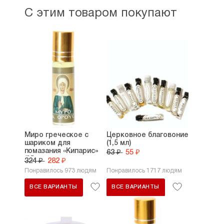
С этим товаром покупают
Миро греческое с
Церковное благовоние
шариком для
(1,5 мл)
помазания «Кипарис»
63 ₽
55 ₽
(25...
324 ₽
282 ₽
Понравилось 973 людям
Понравилось 1717 людям
ВСЕ ВАРИАНТЫ
ВСЕ ВАРИАНТЫ