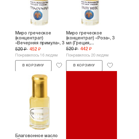
Миро греческое
Миро греческое
(концентрат)
(концентрат) «Роза», 3
«Вечерняя примула», 3
мл (Греция,...
мл...
520 ₽
442 ₽
520 ₽
452 ₽
Понравилось 16 людям
Понравилось 20 людям
В КОРЗИНУ
В КОРЗИНУ
Благовонное масло