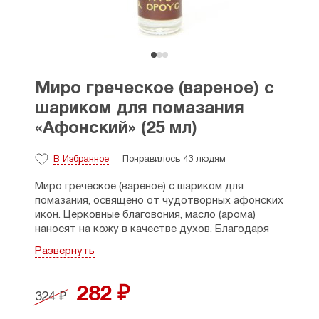
Миро греческое (вареное) с
шариком для помазания
«Афонский» (25 мл)
В Избранное
Понравилось 43 людям
Миро греческое (вареное) с шариком для
помазания, освящено от чудотворных афонских
икон. Церковные благовония, масло (арома)
наносят на кожу в качестве духов. Благодаря
компактному размеру, может быть
Развернуть
использовано в дороге.
При использовании следует умеренно
282 ₽
324 ₽
дозировать концентрацию во избежание
ухудшения самочувствия и других нежелательных