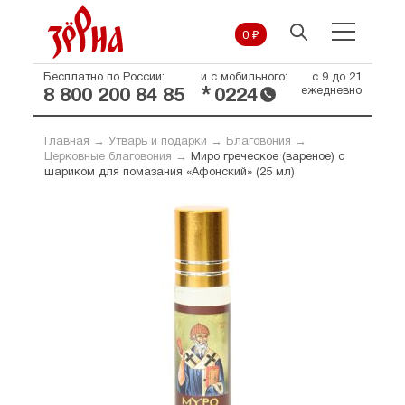
0 ₽
Бесплатно по России:
и с мобильного:
с 9 до 21
*
ежедневно
8 800 200 84 85
0224
Главная
→
Утварь и подарки
→
Благовония
→
Церковные благовония
→
Миро греческое (вареное) с
шариком для помазания «Афонский» (25 мл)