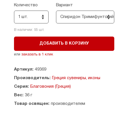
эффектов.
Количество
Вариант
Состав: масло оливковое ультратонкой очистки,
1 шт.
Спиридон Тримифунтский свт.
12 видов трав и натуральных древесных смол (в
различных сочетаниях).
В наличии:
55
шт.
Размеры: высота флакончика - 8 см, диаметр -
1,8 см.
ДОБАВИТЬ В КОРЗИНУ
Как правильно использовать благовония
или
заказать в 1 клик
Страна производитель: Греция.
Артикул:
49369
Производитель:
Греция сувениры, иконы
Серия:
Благовония (Греция)
Вес:
36 г
Товар освящен:
производителем