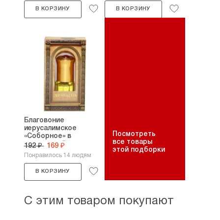
В КОРЗИНУ
В КОРЗИНУ
Благовоние
иерусалимское
Посмотреть
«Соборное» в
все товары
подарочной...
192 ₽
169 ₽
этой подборки
Понравилось 14 людям
В КОРЗИНУ
С этим товаром покупают