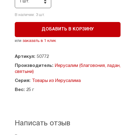
Страна производитель: Иерусалим, Израиль.
1 шт.
См. также:
Как использовать ароматическое
В наличии:
3
шт.
масло
.
ДОБАВИТЬ В КОРЗИНУ
или
заказать в 1 клик
Артикул:
50772
Производитель:
Иерусалим (благовония, ладан,
святыни)
Серия:
Товары из Иерусалима
Вес:
25 г
Написать отзыв