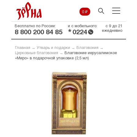
0 ₽
Бесплатно по России:
и с мобильного:
с 9 до 21
*
ежедневно
8 800 200 84 85
0224
Главная
→
Утварь и подарки
→
Благовония
→
Церковные благовония
→
Благовоние иерусалимское
«Миро» в подарочной упаковке (2,5 мл)