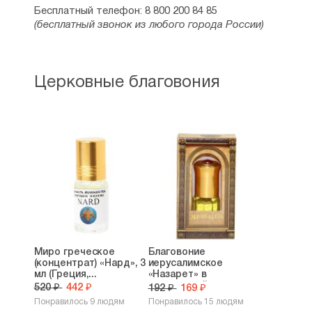
Бесплатный телефон: 8 800 200 84 85
(бесплатный звонок из любого города России)
Церковные благовония
Миро греческое
Благовоние
(концентрат) «Нард», 3
иерусалимское
мл (Греция,...
«Назарет» в
подарочной...
520 ₽
442 ₽
192 ₽
169 ₽
Понравилось 9 людям
Понравилось 15 людям