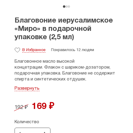
Благовоние иерусалимское
«Миро» в подарочной
упаковке (2,5 мл)
В Избранное
Понравилось 12 людям
Благовонное масло высокой
концетрации. Флакон с шариком-дозатором,
подарочная упаковка. Благовоние не содержит
спирта и синтетических отдушек.
Развернуть
Благодаря компактному размеру может быть
использовано в дороге. При использовании
следует умеренно дозировать концентрацию во
169 ₽
192 ₽
избежание ухудшения самочувствия и других
нежелательных эффектов.
Количество
Размеры: высота флакона - 5 см; ширина - 2 см.