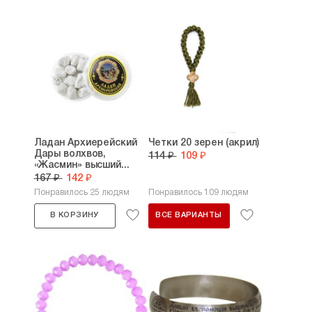
Ладан Архиерейский
Четки 20 зерен (акрил)
Дары волхвов,
114 ₽
109 ₽
«Жасмин» высший...
167 ₽
142 ₽
Понравилось 25 людям
Понравилось 109 людям
В КОРЗИНУ
ВСЕ ВАРИАНТЫ