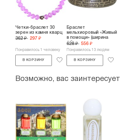
Четки-браслет 30
Браслет
зерен из камня кварц
мельхиоровый «Живый
в помощи» (ширина
362 ₽
297 ₽
1,5...
628 ₽
556 ₽
Понравилось 1 человеку
Понравилось 13 людям
В КОРЗИНУ
В КОРЗИНУ
Возможно, вас заинтересует