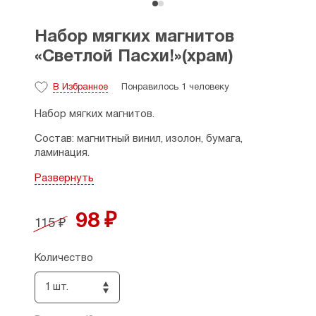
Набор мягких магнитов
«Светлой Пасхи!»(храм)
В Избранное
Понравилось 1 человеку
Набор мягких магнитов.
Состав: магнитный винил, изолон, бумага,
ламинация.
Размеры: 10 × 13,5 см., толщина — 0,5 см.
Развернуть
Страна производитель: Россия.
98 ₽
115 ₽
Количество
1 шт.