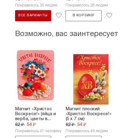
Понравилось 35 людям
Понравилось 28 людям
ВСЕ ВАРИАНТЫ
В КОРЗИНУ
Возможно, вас заинтересует
Магнит «Христос
Магнит плоский
Воскресе!» (яйца и
«Христос Воскресе!»
верба, цветы в...
(5 х 7 см)
62 ₽
54 ₽
62 ₽
54 ₽
Понравилось 41 человеку
Понравилось 49 людям