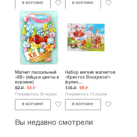
В КОРЗИНУ
В КОРЗИНУ
Магнит пасхальный
Набор мягких магнитов
«ХВ» (яйца и цветы в
«Христос Воскресе!»
корзине)
(кулич,...
62 ₽
54 ₽
115 ₽
98 ₽
Понравилось 38 людям
Понравилось 16 людям
В КОРЗИНУ
В КОРЗИНУ
Вы недавно смотрели