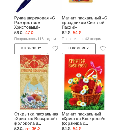
Ручка шариковая «С
Магнит пасхальный «С
Рождеством
праздником Светлой
Христовым!»
Пасхи!»
56 ₽
47 ₽
62 ₽
54 ₽
Понравилось 116 людям
Понравилось 43 людям
В КОРЗИНУ
В КОРЗИНУ
Открытка пасхальная
Магнит пасхальный
«Христос Воскресе!»
«Христос Воскресе!»
(колокола и...
(корзинка с...
52 ₽
от 36 ₽
62 ₽
54 ₽