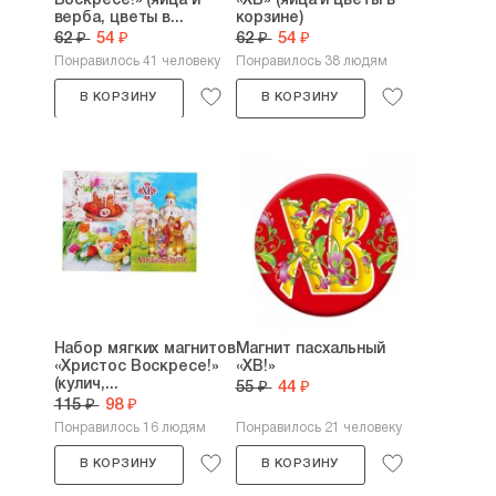
Воскресе!» (яйца и
«ХВ» (яйца и цветы в
верба, цветы в...
корзине)
62 ₽
54 ₽
62 ₽
54 ₽
Понравилось 41 человеку
Понравилось 38 людям
В КОРЗИНУ
В КОРЗИНУ
Набор мягких магнитов
Магнит пасхальный
«Христос Воскресе!»
«ХВ!»
(кулич,...
55 ₽
44 ₽
115 ₽
98 ₽
Понравилось 16 людям
Понравилось 21 человеку
В КОРЗИНУ
В КОРЗИНУ