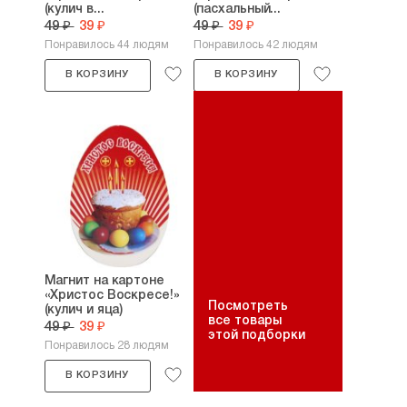
(кулич в...
(пасхальный...
49 ₽
39 ₽
49 ₽
39 ₽
Понравилось 44 людям
Понравилось 42 людям
В КОРЗИНУ
В КОРЗИНУ
Магнит на картоне
«Христос Воскресе!»
Посмотреть
(кулич и яца)
все товары
49 ₽
39 ₽
этой подборки
Понравилось 28 людям
В КОРЗИНУ