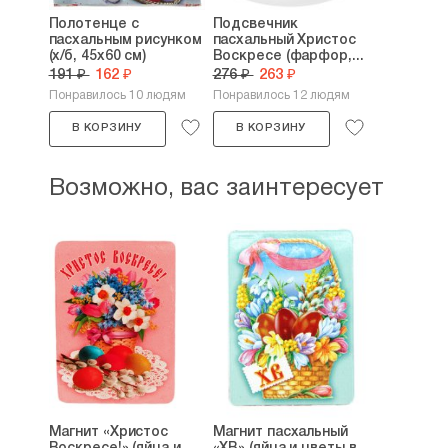
Полотенце с
Подсвечник
пасхальным рисунком
пасхальный Христос
(х/б, 45х60 см)
Воскресе (фарфор,...
191 ₽
162 ₽
276 ₽
263 ₽
Понравилось 10 людям
Понравилось 12 людям
В КОРЗИНУ
В КОРЗИНУ
Возможно, вас заинтересует
Магнит «Христос
Магнит пасхальный