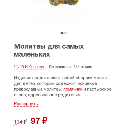
Молитвы для самых
маленьких
В Избранное
Понравилось 311 людям
Издание представляет собой сборник молитв
для детей, который содержит основные
православные молитвы,
помянник
и пастырское
слово, адресованное родителям.
Развернуть
Дорогие родители! Ничто так не объединяет
семью, и не воспитывает так детей, как общая
жизнь в молитве, труде и трапезе. Молитва для
97 ₽
114 ₽
ребенка должна быть такой же естественной,