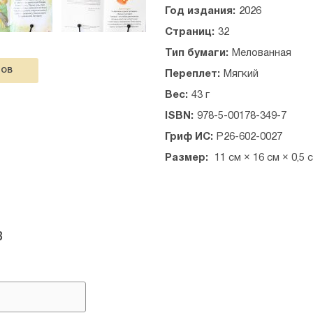
Год издания:
2026
Страниц:
32
Тип бумаги:
Мелованная
ЛОВ
Переплет:
Мягкий
Вес:
43 г
ISBN:
978-5-00178-349-7
Гриф ИС:
Р26-602-0027
Размер:
11 см × 16 см × 0,5 
в