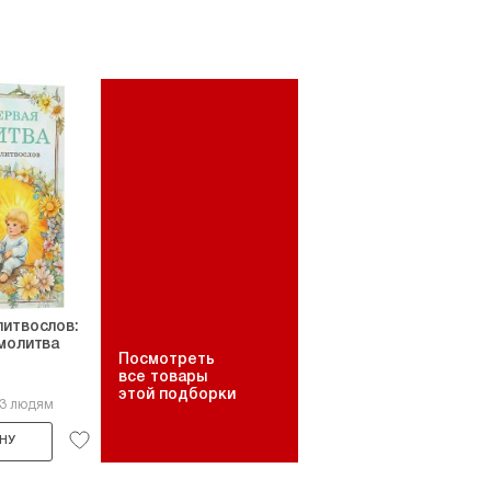
итвослов:
молитва
Посмотреть
все товары
этой подборки
13 людям
НУ