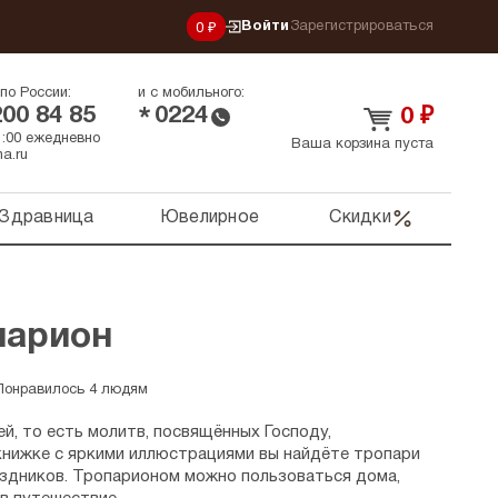
Войти
Зарегистрироваться
0 ₽
по России:
и с мобильного:
200 84 85
0224
*
0
₽
21:00 ежедневно
Ваша корзина пуста
a.ru
Здравница
Ювелирное
Скидки
парион
Понравилось 4 людям
й, то есть молитв, посвящённых Господу,
 книжке с яркими иллюстрациями вы найдёте тропари
здников. Тропарионом можно пользоваться дома,