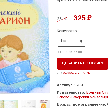
брать его с собой в храм или
325 ₽
361 ₽
Количество
1 шт.
В наличии:
38
шт.
ДОБАВИТЬ В КОРЗИНУ
или
заказать в 1 клик
Артикул:
52820
Издательство:
Вольный Стр
Псково-Печерский монастыр
Возрастное ограничение: