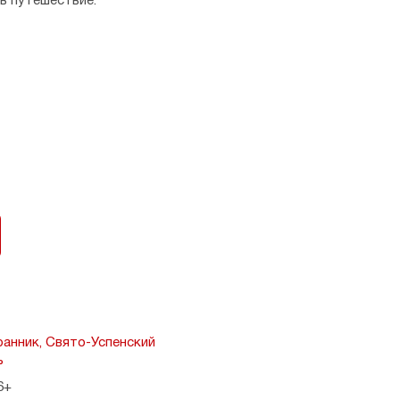
 в путешествие.
анник, Свято-Успенский
ь
6+