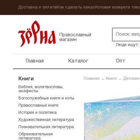
Доставка и оплата
Как сделать заказ
Условия возврата това
Православный
магазин
Люди ищут:
Главная
Каталог
Опт
Книги
Главная
→
Книги
→
Детские
Библия, молитвословы,
акафисты
Богослужебные книги и ноты
Православные книги
История и политика
Художественная литература
Познавательная литература
Образовательная
литература