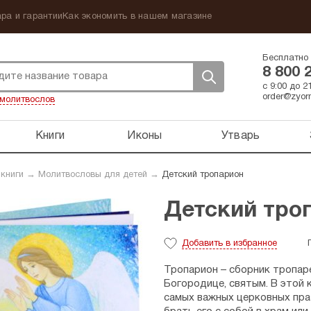
ра и гарантии
Как экономить в нашем магазине
Бесплатно 
8 800 
с 9:00 до 
order@zyorn
молитвослов
Книги
Иконы
Утварь
 книги
→
Молитвословы для детей
→
Детский тропарион
Детский тро
Добавить
в избранное
Тропарион – сборник тропаре
Богородице, святым. В этой
самых важных церковных пра