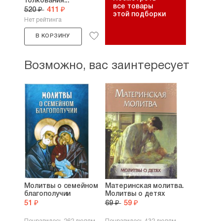
толкования...
все товары
520 ₽
411 ₽
этой подборки
Нет рейтинга
В КОРЗИНУ
Возможно, вас заинтересует
Молитвы о семейном
Материнская молитва.
благополучии
Молитвы о детях
51 ₽
69 ₽
59 ₽