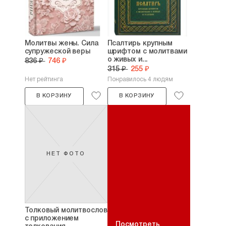
Молитвы жены. Сила
Псалтирь крупным
супружеской веры
шрифтом с молитвами
о живых и...
836 ₽
746 ₽
315 ₽
255 ₽
Нет рейтинга
Понравилось 4 людям
В КОРЗИНУ
В КОРЗИНУ
НЕТ ФОТО
Толковый молитвослов
с приложением
Посмотреть