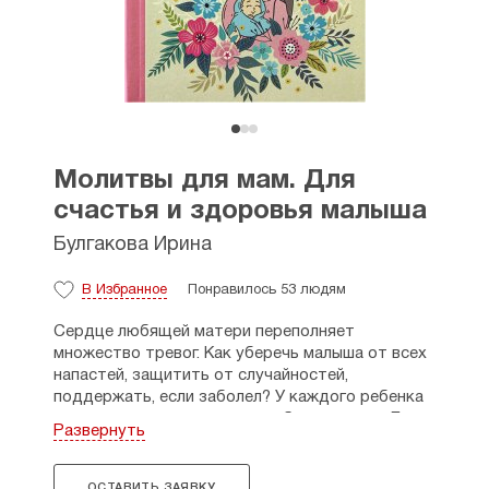
Молитвы для мам. Для
счастья и здоровья малыша
Булгакова Ирина
В Избранное
Понравилось 53 людям
Сердце любящей матери переполняет
множество тревог. Как уберечь малыша от всех
напастей, защитить от случайностей,
поддержать, если заболел? У каждого ребенка
есть ангел-хранитель, дитя оберегает сам Бог.
Развернуть
И нет ничего на свете сильнее материнской
молитвы.
ОСТАВИТЬ ЗАЯВКУ