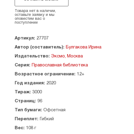
Эта книга поможет найти правильные слова,
чтобы попросить помощи для любимого сына
Товара нет в наличии,
или дочки. В ней заботливо собраны
оставьте заявку и мы
оповестим вас о
проверенные веками молитвы для каждого
поступлении
важного момента в жизни ребенка и мамы.
Для удобства молитвы дополнены пояснениями
Артикул:
27707
и сгруппированы по темам.
Автор (составитель):
Булгакова Ирина
Содержание:
Издательство:
Эксмо, Москва
Вступеление
Серия:
Православная библиотека
Молитвы о даровании детей
Возрастное ограничение:
12+
Молитвы во время беременности
Молитвы о благополучном разрешении родов
Год издания:
2020
Молитвы после рождения ребенка
Тираж:
3000
Молитвы о здравии и благополучии детей
Молитвы при обучении детей
Страниц:
96
Тип бумаги:
Офсетная
Переплет:
Гибкий
Вес:
108 г