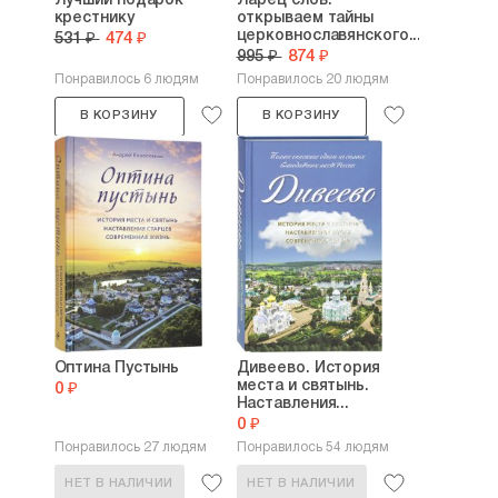
Лучший подарок
Ларец слов:
крестнику
открываем тайны
церковнославянского...
531 ₽
474 ₽
995 ₽
874 ₽
Понравилось 6 людям
Понравилось 20 людям
В КОРЗИНУ
В КОРЗИНУ
Оптина Пустынь
Дивеево. История
места и святынь.
0 ₽
Наставления...
0 ₽
Понравилось 27 людям
Понравилось 54 людям
НЕТ В НАЛИЧИИ
НЕТ В НАЛИЧИИ