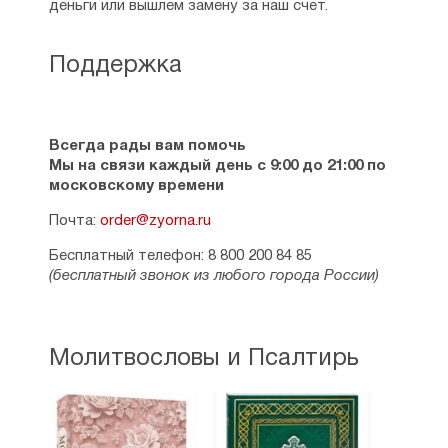
▪ Святителю Спиридону, епископу
деньги или вышлем замену за наш счет.
Тримифунтскому — 339
▪ Святителю Митрофану, епископу
Поддержка
Воронежскому — 340
▪ Преподобному Сергию Радонежскому — 341
▪ Святому праведному Иоанну
Кронштадтскому — 341
▪ Преподобным Ксенофонту и Марии — 343
Всегда рады вам помочь
▪ Мученикам Евстафию Плакиде и Евфимии —
Мы на связи каждый день с 9:00 до 21:00 по
343
московскому времени
▪ Праведным Богоотцам Иоакиму и Анне — 344
Почта:
order@zyorna.ru
▪ Преподобным Кириллу и Марии, родителям
преподобного Сергия Радонежского — 345
Бесплатный телефон: 8 800 200 84 85
▪ Святым благоверным князьям Петру
(бесплатный звонок из любого города России)
и Февронии Муромским — 346
▪ Сорока мученикам Севастийским — 347
▪ Мученикам Гурию, Самону и Авиву — 348
▪ Блаженной Ксении Петербургской — 348
Молитвословы и Псалтирь
▪ Святителю Алексию Московскому — 349
▪ Священномученику Антипе, епископу
Пергамскому — 350
▪ Великомученику Артемию — 351
▪ Преподобному Серафиму Саровскому — 352