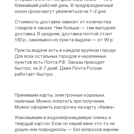
краткая справочная информация в каких
▪ Блаженным Василию, Максиму и Иоанну,
ближайший рабочий день. В предпраздничный
случаях и какому Святому надлежит молиться.
юродивым Московским — 328
сезон сроки могут увеличиться на 1–2 дня.
Исповедь в таком изложении я встречал только
▪ Святителю Иоасафу, епископу
один раз в молитвослове 1998 года издания.
Белгородскому — 328
Стоимость доставки зависит от количества
Рекомендую.
▪ Мученикам Адриану и Наталии — 329
товаров в заказе. Чем больше — тем выгоднее
Рейтинг:
4
▪ Священномученику Харалампию — 329
доставка. В среднем, доставка почтой стоит
▪ Псковским преподобным — 330
160 р., самовывоз из пункта выдачи — от 99 р.
▪ Святому праведному Иоанну Русскому,
Пункты выдачи есть в каждом крупном городе.
исповеднику — 331
Для всех остальных городов и населенных
▪ Преподобной Марии Египетской — 332
пунктов есть Почта РФ. Заказы приходят
▪ Преподобному Никандру Псковскому — 332
быстро, за 2–7 дней. Даже Почта России
▪ Великомученику Феодору Стратилату — 333
работает быстро.
▪ Преподобным Зосиме и Савватию
Соловецким — 334
▪ Мученикам Антонию, Иоанну и Евстафию
Виленским — 335
Принимаем карты, электронные кошельки,
▪ Святым страстотерпцам Борису и Глебу — 336
наличные. Можно оплатить при получении.
▪ Апостолу и евангелисту Иоанну Богослову 337
Можно оформить рассрочку на карту «Халва».
▪ Великомученице Анастасии
Узорешительнице — 337
Упаковываем в водонепроницаемую пленку и
▪ Великомученице Екатерине — 338
твердый картон. Если по нашей вине что-то не
▪ Праведному Симеону Богоприимцу — 339
дошло или повредилось — без вопросов вернем