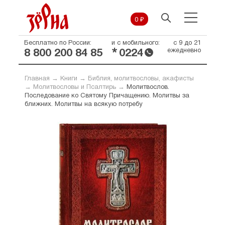
0 ₽
Бесплатно по России:
и с мобильного:
с 9 до 21
*
ежедневно
8 800 200 84 85
0224
Главная
→
Книги
→
Библия, молитвословы, акафисты
→
Молитвословы и Псалтирь
→
Молитвослов.
Последование ко Святому Причащению. Молитвы за
ближних. Молитвы на всякую потребу