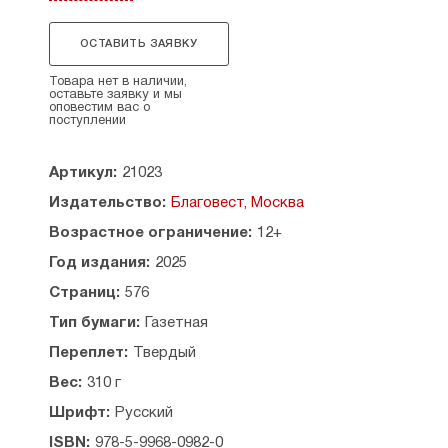
Рекомендовано к публикации Издательским
Советом Русской Православной Церкви.
ОСТАВИТЬ ЗАЯВКУ
Содержание:
Товара нет в наличии,
оставьте заявку и мы
Молитвы утренние — 3
оповестим вас о
поступлении
Молитвы на сон грядущим — 25
Канон покаянный ко Господу нашему Иисусу
Христу — 43
Артикул:
21023
Канон молебный ко Пресвятой Богородице — 53
Издательство:
Благовест, Москва
Канон Ангелу Хранителю — 66
Канон cвятому Иоанну Предтече — 75
Возрастное ограничение:
12+
Акафист Иисусу Сладчайшему — 86
Год издания:
2025
Акафист Пресвятой Богородице — 99
Акафист cвятителю Николаю — 114
Страниц:
576
Последование ко Святому Причащению — 129
Тип бумаги:
Газетная
Благодарственные молитвы по Святом
Причащении — 158
Переплет:
Твердый
Во святую и великую Неделю Пасхи — 166
Вес:
310 г
Часы Святыя Пасхи и всея Светлыя Седмицы —
179
Шрифт:
Русский
Тропари, Богородичны и кондаки воскресные
ISBN:
978-5-9968-0982-0
восьми гласов — 182