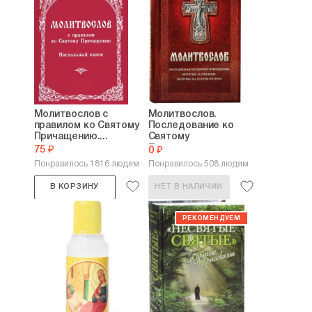
Молитвослов с
Молитвослов.
правилом ко Святому
Последование ко
Причащению....
Святому
Причащению....
75 ₽
0 ₽
Понравилось 1816 людям
Понравилось 508 людям
В КОРЗИНУ
НЕТ В НАЛИЧИИ