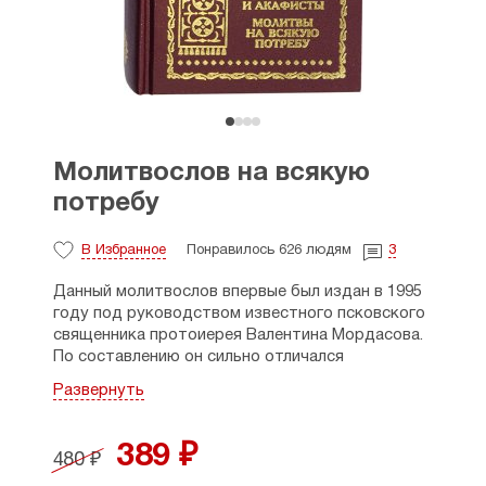
Молитвослов на всякую
потребу
В Избранное
Понравилось 626 людям
3
Данный молитвослов впервые был издан в 1995
году под руководством известного псковского
священника протоиерея Валентина Мордасова.
По составлению он сильно отличался
от существующих в то время молитвословов,
Развернуть
так как содержал большие разделы молитв
за
ближних
и на всякую потребу. Большинство
из этих молитв было собрано самим отцом
389 ₽
480 ₽
Валентином из святоотеческих трудов