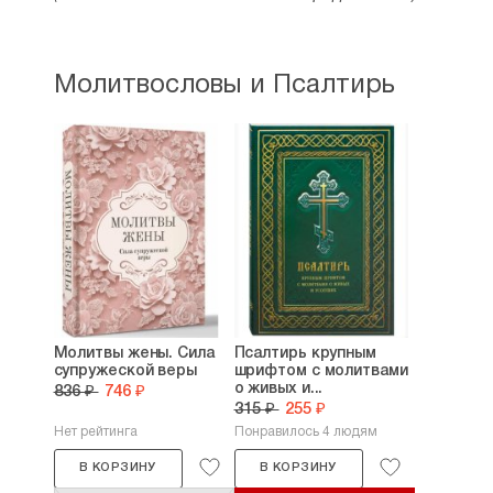
Молитвословы и Псалтирь
Молитвы жены. Сила
Псалтирь крупным
супружеской веры
шрифтом с молитвами
о живых и...
836 ₽
746 ₽
315 ₽
255 ₽
Нет рейтинга
Понравилось 4 людям
В КОРЗИНУ
В КОРЗИНУ