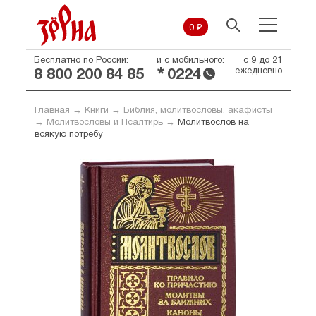
0 ₽
Бесплатно по России:
и с мобильного:
с 9 до 21
*
ежедневно
8 800 200 84 85
0224
Главная
→
Книги
→
Библия, молитвословы, акафисты
→
Молитвословы и Псалтирь
→
Молитвослов на
всякую потребу