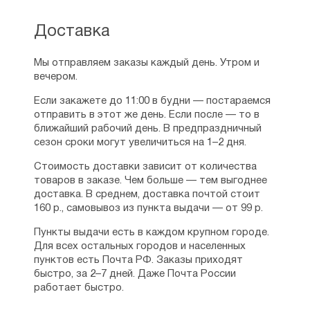
Доставка
Людмила
09.03.2025
Прекрасный молитвослов. Но напечатайте его
Мы отправляем заказы каждый день. Утром и
уже наконец на офсетной бумаге.Это ведь книга
вечером.
на каждый день пользования, а не на пару
Если закажете до 11:00 в будни — постараемся
месяцев.
отправить в этот же день. Если после — то в
Рейтинг:
3
ближайший рабочий день. В предпраздничный
сезон сроки могут увеличиться на 1–2 дня.
Стоимость доставки зависит от количества
товаров в заказе. Чем больше — тем выгоднее
доставка. В среднем, доставка почтой стоит
160 р., самовывоз из пункта выдачи — от 99 р.
Пункты выдачи есть в каждом крупном городе.
Для всех остальных городов и населенных
пунктов есть Почта РФ. Заказы приходят
быстро, за 2–7 дней. Даже Почта России
работает быстро.