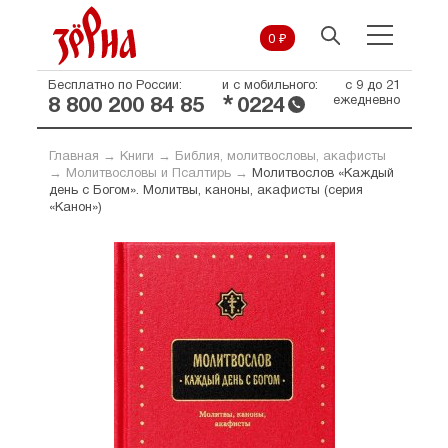
0 ₽
Бесплатно по России:
и с мобильного:
с 9 до 21
*
ежедневно
8 800 200 84 85
0224
Главная
→
Книги
→
Библия, молитвословы, акафисты
→
Молитвословы и Псалтирь
→
Молитвослов «Каждый
день с Богом». Молитвы, каноны, акафисты (серия
«Канон»)