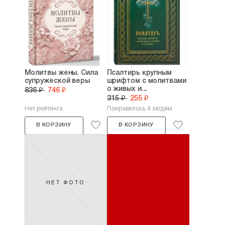
Молитвы жены. Сила
Псалтирь крупным
супружеской веры
шрифтом с молитвами
о живых и...
836 ₽
746 ₽
315 ₽
255 ₽
Нет рейтинга
Понравилось 4 людям
В КОРЗИНУ
В КОРЗИНУ
НЕТ ФОТО