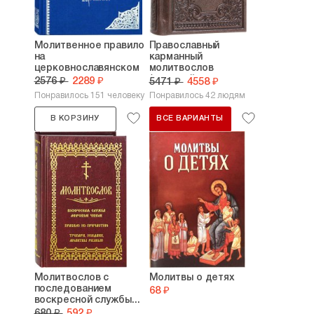
Молитвенное правило
Православный
на
карманный
церковнославянском
молитвослов
(кожаный...
2576 ₽
2289 ₽
5471 ₽
4558 ₽
Понравилось 151 человеку
Понравилось 42 людям
В КОРЗИНУ
ВСЕ ВАРИАНТЫ
Молитвослов с
Молитвы о детях
последованием
68 ₽
воскресной службы...
680 ₽
592 ₽