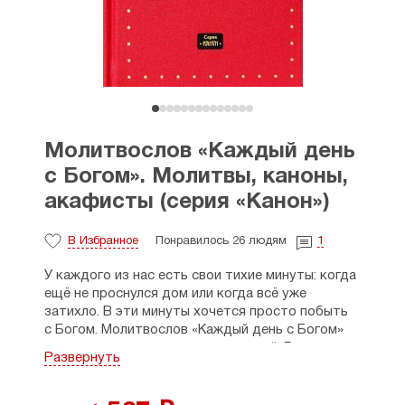
Молитвослов «Каждый день
с Богом». Молитвы, каноны,
акафисты (серия «Канон»)
В Избранное
Понравилось 26 людям
1
У каждого из нас есть свои тихие минуты: когда
ещё не проснулся дом или когда всё уже
затихло. В эти минуты хочется просто побыть
с Богом. Молитвослов «Каждый день с Богом»
создан именно для таких мгновений. Внутри —
Развернуть
утренние и вечерние молитвы, правило
ко Причастию, пасхальный канон и три
акафиста: Иисусу Сладчайшему, Пресвятой