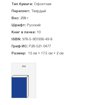
Молитвослов «Каждый день с Богом» открывает
Тип бумаги:
Офсетная
новую серию «Канон» — религиозные издания
Переплет:
Твердый
для домашнего чтения, созданные с учётом
многочисленных пожеланий читателей.
Вес:
298 г
Шрифт:
Русский
Рекомендовано к публикации Издательским
советом Русской Православной Церкви.
Книг в пачке:
10
ISBN:
978-5-901936-49-8
Гриф ИС:
Р26-521-0477
Размер:
13 см × 17,5 см × 2 см
А4