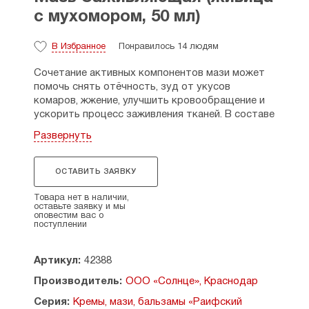
с мухомором, 50 мл)
В Избранное
Понравилось 14 людям
Сочетание активных компонентов мази может
помочь снять отёчность, зуд от укусов
комаров, жжение, улучшить кровообращение и
ускорить процесс заживления тканей. В составе
мази экстракт мухомора и живица, которые
Развернуть
ценятся за способности стягивать раны,
заживлять ссадины и ушибы, оказывать
антибактериальное воздействие, снимать
ОСТАВИТЬ ЗАЯВКУ
воспаление, а также уменьшать боль в суставах
при радикулите, спазмах и судорогах.
Товара нет в наличии,
оставьте заявку и мы
Экстракты ромашки, бузины, девясила и лавра в
оповестим вас о
составе помогут при варикозе, бородавках,
поступлении
папилломах, трещинах на коже стоп.
Артикул:
42388
Состав: экстракты мухомора, прополиса,
ромашки, чабреца, шалфея, календулы, бузины
Производитель:
ООО «Солнце», Краснодар
чёрной, корня девясила, масло лавра, масло
Серия:
Кремы, мази, бальзамы «Раифский
пальмовое, воск пчелиный, смола (живица