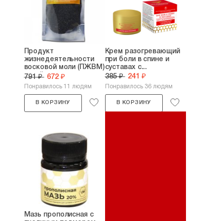
Продукт
Крем разогревающий
жизнедеятельности
при боли в спине и
восковой моли (ПЖВМ)
суставах с...
сухой...
385 ₽
241 ₽
791 ₽
672 ₽
Понравилось 11 людям
Понравилось 36 людям
В КОРЗИНУ
В КОРЗИНУ
Мазь прополисная с