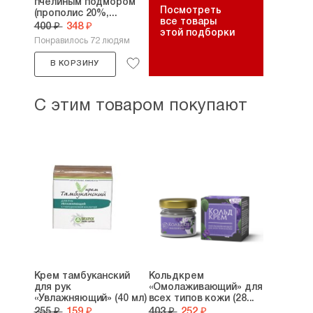
пчелиным подмором
Посмотреть
(прополис 20%,...
все товары
400 ₽
348 ₽
этой подборки
Понравилось 72 людям
В КОРЗИНУ
С этим товаром покупают
Крем тамбуканский
Кольдкрем
для рук
«Омолаживающий» для
«Увлажняющий» (40 мл)
всех типов кожи (28...
255 ₽
159 ₽
403 ₽
252 ₽