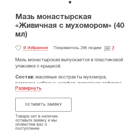
Мазь монастырская
«Живичная с мухомором» (40
мл)
В Избранное
Понравилось 296 людям
3
Мазь монастырская выпускается в пластиковой
упаковке с крышкой.
Состав:
масляные экстракты мухомора,
ромашки, чабреца, шалфея, лепестков сафлора,
Развернуть
воск пчелиный, масляная вытяжка подмора
пчелиного, живица, масло облепиховое, масло
персиковое, мёд.
ОСТАВИТЬ ЗАЯВКУ
Показания к применению:
обладает сильным
Товара нет в наличии,
ранозаживляющим свойством, эффективно
оставьте заявку и мы
оповестим вас о
снимает воспаления, оказывает бактерицидный,
поступлении
дезинфицирующий, противоинфекционный
эффект, снимает боли от опухолей, спазмов,