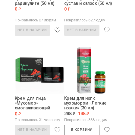
радикулите (50 мл)
сустав и связок (50 мл)
0 ₽
0 ₽
Понравилось 27 людям
Понравилось 32 людям
НЕТ В НАЛИЧИИ
НЕТ В НАЛИЧИИ
Крем для лица
Крем для ног с
«Мухомор»
мухомором «Легкие
омолаживающий
ножки» (30 мл)
(50мл,...
268 ₽
168 ₽
0 ₽
Понравилось 31 человеку
Понравилось 368 людям
НЕТ В НАЛИЧИИ
В КОРЗИНУ