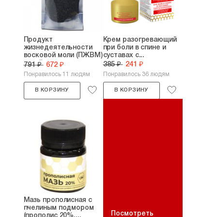
Продукт
Крем разогревающий
жизнедеятельности
при боли в спине и
восковой моли (ПЖВМ)
суставах с...
сухой...
385 ₽
241 ₽
791 ₽
672 ₽
Понравилось 11 людям
Понравилось 36 людям
В КОРЗИНУ
В КОРЗИНУ
Мазь прополисная с
пчелиным подмором
Посмотреть
(прополис 20%,...