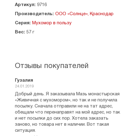
судорог, радикулита, боли в суставах. Помогает
Артикул:
9716
при кожных заболеваниях, варикозе, падагре,
Производитель:
ООО «Солнце», Краснодар
устраняет бородавки, папиломы, трещины и
огрубения кожи.
Серия:
Мухомор в пользу
Вес:
57 г
Применение:
наносить мазь тонким слоем на
пораженные участки и больные места 2 раза в
день, утром и на ночь, слегка массируя и втирая,
до появления теплоты.
Противопоказания: индивидуальная
Отзывы покупателей
непереносимость.
Не является лекарственным средством.
Гузалия
24.01.2019
Страна-производитель: Россия.
Добрый день. Я заказывала Мазь монастырская
«Живичная с мухомором», но так и не получила
посылку. Сначала отправили не на тат адрес,
обещали что перенаправят на мой адрес, но так
и нет посылки до сих пор. Хотела заказать
заново, но товара нет в наличии. Вот такая
ситуация.