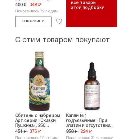
все товары
400 ₽
348 ₽
этой подборки
Понравилось 72 людям
В КОРЗИНУ
С этим товаром покупают
Сбитень с чабрецом
Капли №1
Арт серии «Сказки
подъязычные «При
Пушкина», 250...
апатии и отсутствии...
451 ₽
376 ₽
358 ₽
224 ₽
Понравилось 10 людям
Понравилось 31 человеку