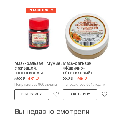
Мазь-бальзам «Мумие»
Мазь-бальзам
с живицей,
«Живично-
прополисом и
облепиховый с
травами...
таволгой» (50...
553 ₽
481 ₽
282 ₽
245 ₽
Понравилось 860 людям
Понравилось 604 людям
В КОРЗИНУ
В КОРЗИНУ
Вы недавно смотрели