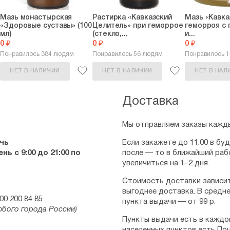
Мазь монастырская
Растирка «Кавказский
Мазь «Кавка
«Здоровые суставы» (100
Целитель» при геморрое
геморроя с
мл)
(стекло,...
и...
0 ₽
0 ₽
0 ₽
Понравилось 384 людям
Понравилось 56 людям
Понравилось 
НЕТ В НАЛИЧИИ
НЕТ В НАЛИЧИИ
НЕТ В НАЛ
Доставка
Мы отправляем заказы кажды
чь
Если закажете до 11:00 в бу
ь с 9:00 до 21:00 по
после — то в ближайший раб
увеличиться на 1–2 дня.
Стоимость доставки зависит
выгоднее доставка. В средне
00 200 84 85
пункта выдачи — от 99 р.
юбого города России)
Пункты выдачи есть в каждо