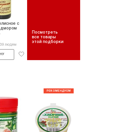
олисное с
одмором
Посмотреть
.
все товары
этой подборки
139 людям
НУ