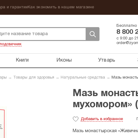
ра и гарантии
Как экономить в нашем магазине
Бесплатно 
8 800 
с 9:00 до 
order@zyorn
подсвечник
Книги
Иконы
Утварь
вары
→
Товары для здоровья
→
Натуральные средства
→
Мазь монасты
Мазь монаст
мухомором» (
Добавить
в избранное
Мазь монастырская «Живичная