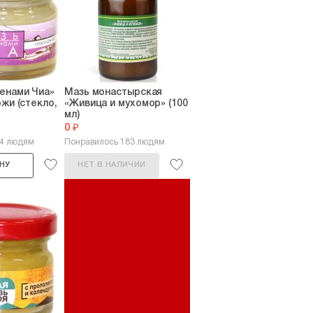
енами Чиа»
Мазь монастырская
ожи (стекло,
«Живица и мухомор» (100
мл)
0 ₽
94 людям
Понравилось 183 людям
НУ
НЕТ В НАЛИЧИИ