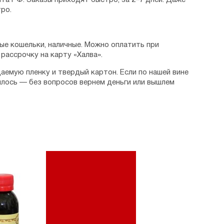
та РФ. Заказы приходят быстро, за 2–7 дней. Даже
ро.
ые кошельки, наличные. Можно оплатить при
рассрочку на карту «Халва».
аемую пленку и твердый картон. Если по нашей вине
илось — без вопросов вернем деньги или вышлем