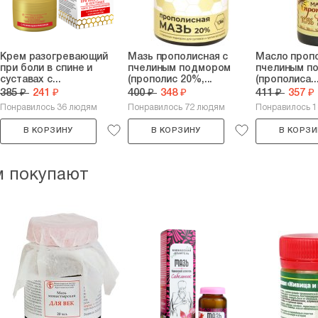
Крем разогревающий
Мазь прополисная с
Масло проп
при боли в спине и
пчелиным подмором
пчелиным п
суставах с...
(прополис 20%,...
(прополиса..
385 ₽
241 ₽
400 ₽
348 ₽
411 ₽
357 ₽
Понравилось 36 людям
Понравилось 72 людям
Понравилось 
В КОРЗИНУ
В КОРЗИНУ
В КОРЗИ
м покупают