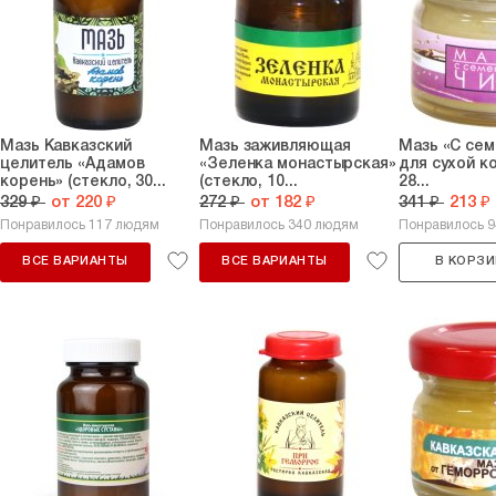
Мазь Кавказский
Мазь заживляющая
Мазь «С сем
целитель «Адамов
«Зеленка монастырская»
для сухой к
корень» (стекло, 30...
(стекло, 10...
28...
329 ₽
от 220 ₽
272 ₽
от 182 ₽
341 ₽
213 ₽
Понравилось 117 людям
Понравилось 340 людям
Понравилось 
ВСЕ ВАРИАНТЫ
ВСЕ ВАРИАНТЫ
В КОРЗИ