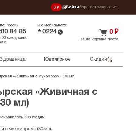
Войти
Зарегистрироваться
0 ₽
по России:
и с мобильного:
200 84 85
0224
*
0
₽
21:00 ежедневно
Ваша корзина пуста
a.ru
Здравница
Ювелирное
Скидки
рская «Живичная с мухомором» (30 мл)
ырская «Живичная с
30 мл)
Понравилось 308 людям
 с мухомором» (30 мл).