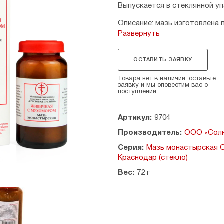
Выпускается в стеклянной уп
Описание: мазь изготовлена 
Развернуть
Состав:
масляные экстракты
сафлора, воск пчелиный, мас
облепиховое, масло персиков
ОСТАВИТЬ ЗАЯВКУ
Показания к применению:
Товара нет в наличии, оставьте
заявку и мы оповестим вас о
свойством, эффективно сним
поступлении
дезинфицирующий, противои
спазмов, судорог, радикулита
Артикул:
9704
заболеваниях, варикозе, пад
огрубения кожи.
Производитель:
ООО «Солн
Применение: наносить мазь т
Серия:
Мазь монастырская О
2 раза в день, утром и на ноч
Краснодар (стекло)
Вес:
72 г
Противопоказания: индивиду
Не является лекарственным 
Страна-производитель: Росс