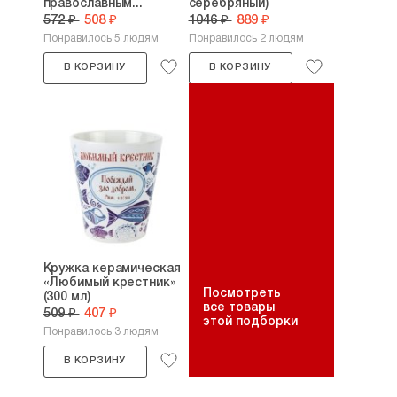
православным...
серебряный)
572 ₽
508 ₽
1046 ₽
889 ₽
Понравилось 5 людям
Понравилось 2 людям
В КОРЗИНУ
В КОРЗИНУ
Кружка керамическая
«Любимый крестник»
Посмотреть
(300 мл)
все товары
509 ₽
407 ₽
этой подборки
Понравилось 3 людям
В КОРЗИНУ