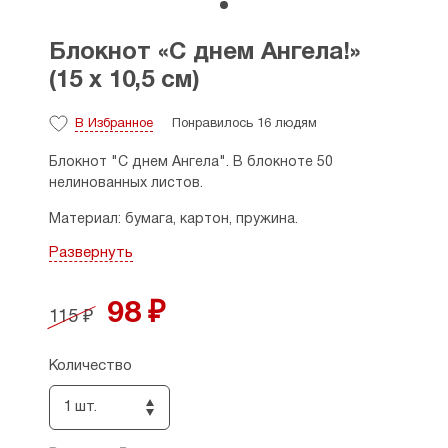
Блокнот «С днем Ангела!»
(15 х 10,5 см)
В Избранное
Понравилось 16 людям
Блокнот "С днем Ангела". В блокноте 50
нелинованных листов.
Материал: бумага, картон, пружина.
Развернуть
Размеры: 10,5 х 15 см.
Страна производитель: Россия.
98 ₽
115 ₽
Количество
1 шт.