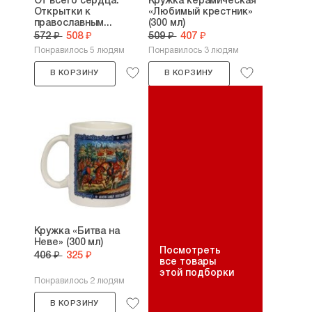
От всего сердца.
Кружка керамическая
Открытки к
«Любимый крестник»
православным...
(300 мл)
572 ₽
508 ₽
509 ₽
407 ₽
Понравилось 5 людям
Понравилось 3 людям
В КОРЗИНУ
В КОРЗИНУ
Кружка «Битва на
Неве» (300 мл)
Посмотреть
406 ₽
325 ₽
все товары
этой подборки
Понравилось 2 людям
В КОРЗИНУ