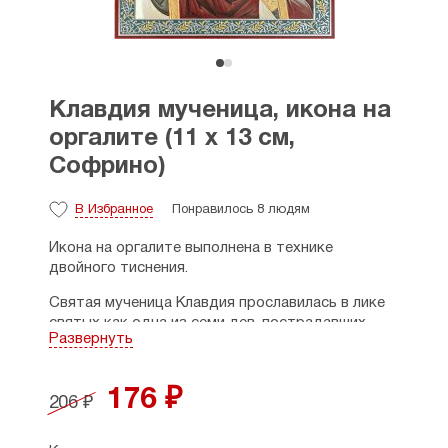
Клавдия мученица, икона на
оргалите (11 х 13 см,
Софрино)
В Избранное
Понравилось 8 людям
Икона на оргалите выполнена в технике
двойного тиснения.
Святая мученица Клавдия прославилась в лике
святых как одна из семи дев, пострадавших
Развернуть
за Христа во время жестоких гонений
императора Диоклетиана в начале IV века.
Происходя из города Анкиры в Галатийской
176 ₽
206 ₽
области, она с юных лет вместе с другими
девами — Текусой, Фаиной, Матроной, Иулией,
Александрой и Евфрасией — посвятила себя