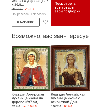
икона на дереве (19,7
Посмотреть
х 26,5...
все товары
3165 ₽
2690 ₽
этой подборки
Понравилось 1 человеку
В КОРЗИНУ
Возможно, вас заинтересует
Клавдия Анкирская
Клавдия Амисийская
мученица икона на
мученица икона с
дереве (6х7 см,...
открыткой День...
219 ₽
от 154 ₽
1072 ₽
949 ₽