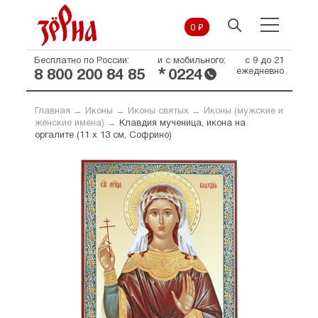
0 ₽
Бесплатно по России:
и с мобильного:
с 9 до 21
*
ежедневно
8 800 200 84 85
0224
Главная
→
Иконы
→
Иконы святых
→
Иконы (мужские и
женские имена)
→
Клавдия мученица, икона на
оргалите (11 х 13 см, Софрино)