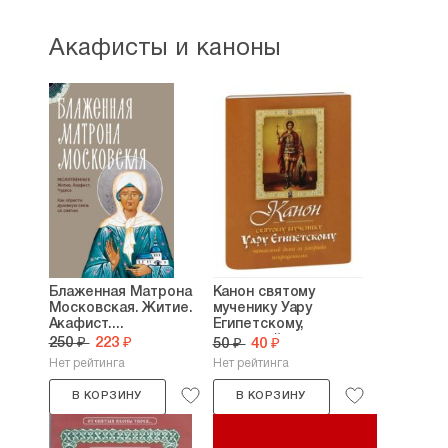
Акафисты и каноны
Блаженная Матрона
Канон святому
Московская. Житие.
мученику Уару
Акафист....
Египетскому,
читаемый...
250 ₽
223 ₽
50 ₽
40 ₽
Нет рейтинга
Нет рейтинга
В КОРЗИНУ
В КОРЗИНУ