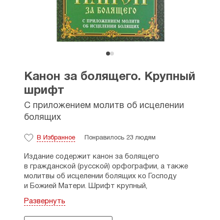
Канон за болящего. Крупный
шрифт
С приложением молитв об исцелении
болящих
В Избранное
Понравилось 23 людям
Издание содержит канон за болящего
в гражданской (русской) орфографии, а также
молитвы об исцелении болящих ко Господу
и Божией Матери. Шрифт крупный,
с ударениями.
Развернуть
Рекомендовано к публикации Издательским