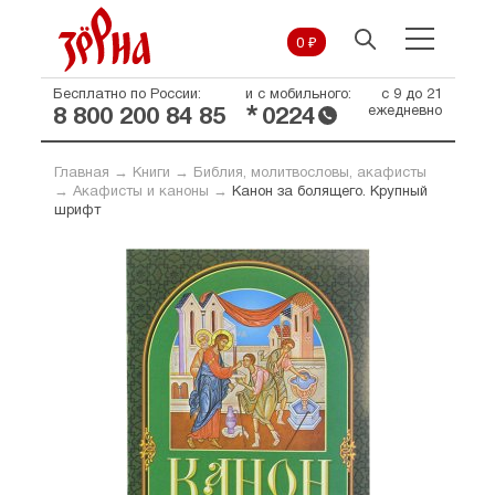
0 ₽
Бесплатно по России:
и с мобильного:
с 9 до 21
*
ежедневно
8 800 200 84 85
0224
Главная
→
Книги
→
Библия, молитвословы, акафисты
→
Акафисты и каноны
→
Канон за болящего. Крупный
шрифт