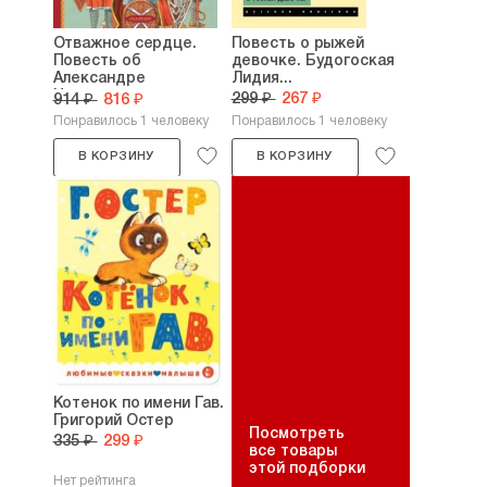
Отважное сердце.
Повесть о рыжей
Повесть об
девочке. Будогоская
Александре
Лидия...
Невском....
299 ₽
267 ₽
914 ₽
816 ₽
Понравилось 1 человеку
Понравилось 1 человеку
В КОРЗИНУ
В КОРЗИНУ
Котенок по имени Гав.
Григорий Остер
Посмотреть
335 ₽
299 ₽
все товары
этой подборки
Нет рейтинга