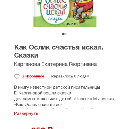
Как Ослик счастья искал.
Сказки
Карганова Екатерина Георгиевна
В Избранное
Понравилось 6 людям
В книгу известной детской писательницы
Е. Каргановой вошли сказки
для самых маленьких детей. «Песенка Мышонка»,
«Как Ослик счастья ис-
кал», «Жёлтик» и «Пусть будет „Квак“!» давно
Развернуть
стали мультфильмами. Читайте малышам эти
чудесные сказки о добре, дружбе,
взаимовыручке и рассматривайте иллюстрации