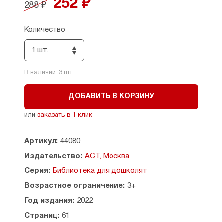
252 ₽
288 ₽
лучших детских художников.
Для дошкольного возраста.
Количество
1 шт.
В наличии:
3
шт.
ДОБАВИТЬ В КОРЗИНУ
или
заказать в 1 клик
Артикул:
44080
Издательство:
АСТ, Москва
Серия:
Библиотека для дошколят
Возрастное ограничение:
3+
Год издания:
2022
Страниц:
61