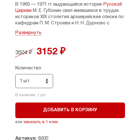
В 1969 — 1971 гг. выдающийся историк
Русской
Церкви
М. Е. Губонин свел имевшиеся в трудах
историков XIX столетия архиерейские списки по
кафедрам П. М. Строева и Н. Н. Дурново с
накопленными им самим сведениями по
Развернуть
замещениям епископских кафедр в XX веке.
Преждевременная кончина прервала работу
составителя, создавшего черновой, эскизный
3152 ₽
3504 ₽
свод. В последние годы эта работа была
продолжена в Православном Свято-
Тихоновском Гуманитарном Университете.
Количество
Списки епископов по кафедрам от основания
первой русской епархии в 862 г. (наиболее
1 шт.
вероятная дата) были продолжены по
настоящее время, уточнены и расширены за
В наличии:
1
шт.
счет привлечения значительного источникового
материала (древнерусские летописи,
ДОБАВИТЬ В КОРЗИНУ
византийские документы, древние патерики и
синодики, материалы официальной церковной
или
заказать в 1 клик
печати XIX — XX веков, архивные документы, в
том числе Патриаршего Св. Синода 1920-х гг.,
мемуарная и дневниковая литература и мн. др.).
Артикул:
8600