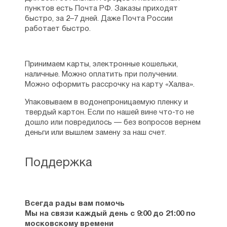
становился и непосредственным
пунктов есть Почта РФ. Заказы приходят
участником богослужений Святейшего,
быстро, за 2–7 дней. Даже Почта России
когда они совершались в сослужении
работает быстро.
архиереев, в том числе и Преосвященного
Петра, епископа Коломенского. Суждено
ему было и в день похорон Святейшего
Принимаем карты, электронные кошельки,
Патриарха Тихона присутствовать в
наличные. Можно оплатить при получении.
Донском монастыре. Впоследствии
Можно оформить рассрочку на карту «Халва».
ежегодно в день кончины Патриарха, 7
апреля, Михаил Ефимович старался бывать
Упаковываем в водонепроницаемую пленку и
в Донском монастыре на панихиде у
твердый картон. Если по нашей вине что-то не
могилы Святейшего Патриарха Тихона.
дошло или повредилось — без вопросов вернем
деньги или вышлем замену за наш счет.
По окончании художественного училища с
1928 года Михаил Ефимович работал в
различных издательствах и
Поддержка
художественных мастерских. 28 октября
1929 года нараставшие гонения на Церковь
настигли и его. Он был арестован и 15
ноября 1929 г. был осужден Особым
Всегда рады вам помочь
Совещанием при Коллегии ОГПУ СССР по
Мы на связи каждый день с 9:00 до 21:00 по
ст. 58–10 УК РСФСР по сфабрикованному
московскому времени
обвинению в «связи с реакционными