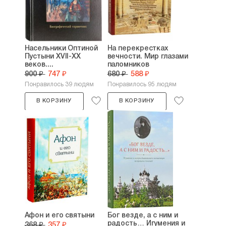
ничего не мог поделать с собой. Нет, я
никогда не был пацифистом. Ведь есть
войны, в которых христианин обязан,
должен участвовать, если то, что свято,
можно защитить только оружием. Но себя
Насельники Оптиной
На перекрестках
преодолеть я тогда не мог, мучился и
Пустыни XVII-XX
вечности. Мир глазами
веков....
паломников
молил Бога, чтобы Он явил чудо и помог
900 ₽
747 ₽
680 ₽
588 ₽
мне служить, исполнять воинский долг, а
Понравилось 39 людям
Понравилось 95 людям
людей не убивать. И вот, когда прибыл с
назначением в штаб кавалерийского
В КОРЗИНУ
В КОРЗИНУ
корпуса, там прочитали мои документы,
спросили, кем был до училища. Сказал, что
был художником промышленной графики. И
вдруг определяют меня не в строевую
часть, не в артиллерию, не по военной
специальности, а в штаб, в корпусную
топографию и картографию, где был
«дефицит кадров». Основным моим делом
во всю войну было получение в штабе
фронта необходимого картографического
материала и копирование его один в один
Афон и его святыни
Бог везде, а с ним и
или по определенным параметрам — с
радость… Игумения и
368 ₽
357 ₽