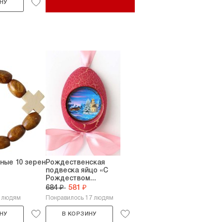
НУ
ные 10 зерен
Рождественская
подвеска яйцо «С
Рождеством...
684 ₽
581 ₽
6 людям
Понравилось 17 людям
НУ
В КОРЗИНУ