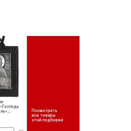
ля
 «Господь
Посмотреть
ь»...
все товары
этой подборки