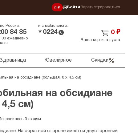
Войти
Зарегистрироваться
0 ₽
по России:
и с мобильного:
200 84 85
0224
*
0
₽
21:00 ежедневно
Ваша корзина пуста
a.ru
Здравница
Ювелирное
Скидки
льная на обсидиане (большая, 8 х 4,5 см)
обильная на обсидиане
 4,5 см)
Понравилось 3 людям
сидиане. На обратной стороне имеется двусторонний