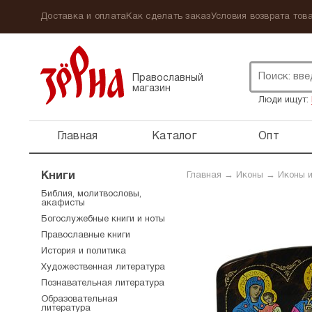
Доставка и оплата
Как сделать заказ
Условия возврата това
Православный
магазин
Люди ищут:
Главная
Каталог
Опт
Книги
Главная
→
Иконы
→
Иконы и
Библия, молитвословы,
акафисты
Богослужебные книги и ноты
Православные книги
История и политика
Художественная литература
Познавательная литература
Образовательная
литература