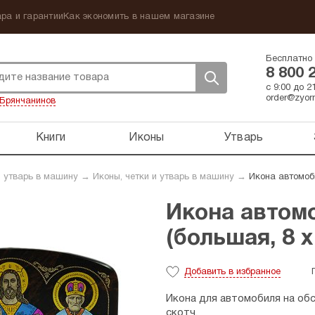
ра и гарантии
Как экономить в нашем магазине
Бесплатно 
8 800 
с 9:00 до 
order@zyorn
Брянчанинов
Книги
Иконы
Утварь
 утварь в машину
→
Иконы, четки и утварь в машину
→
Икона автомоби
Икона автом
(большая, 8 х
Добавить
в избранное
Икона для автомобиля на об
скотч.