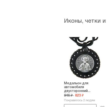
Иконы, четки и
Медальон для
автомобиля
двусторонний...
946 ₽
823 ₽
Понравилось 2 людям