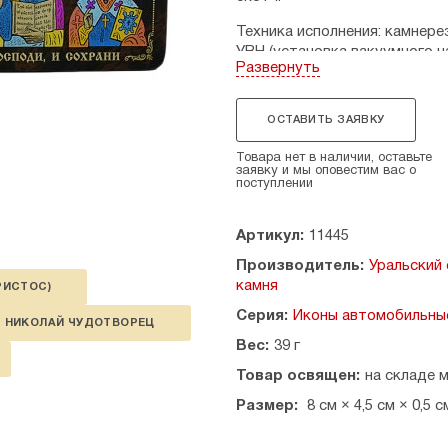
Техника исполнения: камнер
УВН (установка вакуумного н
Развернуть
Рисунок камня уникален и мо
Размеры: ширина — 8 см., выс
ОСТАВИТЬ ЗАЯВКУ
Производитель: Россия.
Товара нет в наличии, оставьте
заявку и мы оповестим вас о
поступлении
Артикул:
11445
Производитель:
Уральский 
камня
РИСТОС)
Серия:
Иконы автомобильные
НИКОЛАЙ ЧУДОТВОРЕЦ
Вес:
39 г
Товар освящен:
на складе 
Размер:
8 см × 4,5 см × 0,5 с