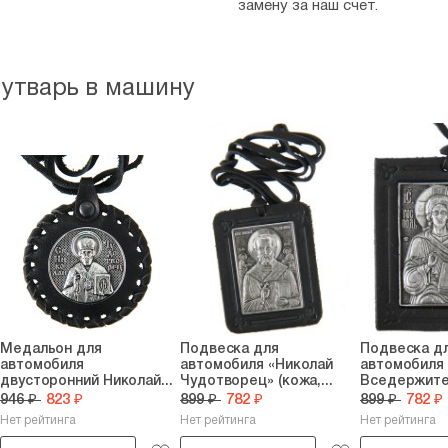
замену за наш счет.
 утварь в машину
Медальон для
Подвеска для
Подвеска д
автомобиля
автомобиля «Николай
автомобиля
двусторонний Николай...
Чудотворец» (кожа,...
Вседержител
946 ₽
823 ₽
899 ₽
782 ₽
899 ₽
782 ₽
Нет рейтинга
Нет рейтинга
Нет рейтинга