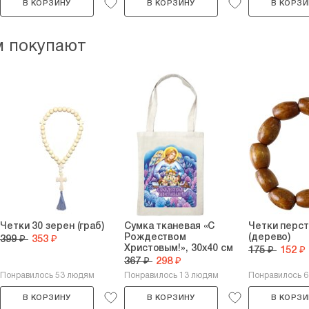
В КОРЗИНУ
В КОРЗИНУ
В КОРЗИ
м покупают
Четки 30 зерен (граб)
Сумка тканевая «С
Четки перст
Рождеством
(дерево)
399 ₽
353 ₽
Христовым!», 30х40 см
175 ₽
152 ₽
367 ₽
298 ₽
Понравилось 53 людям
Понравилось 13 людям
Понравилось 
В КОРЗИНУ
В КОРЗИНУ
В КОРЗИ