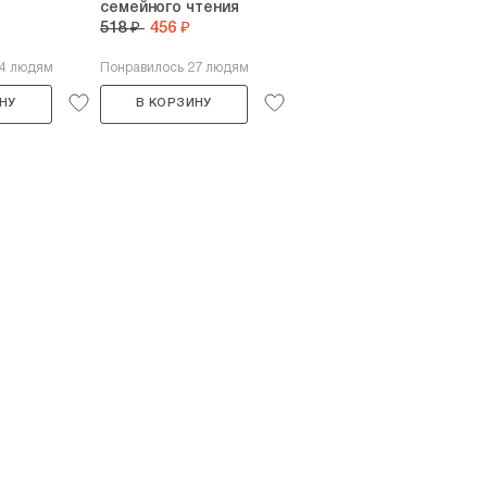
семейного чтения
518 ₽
456 ₽
44 людям
Понравилось 27 людям
НУ
В КОРЗИНУ