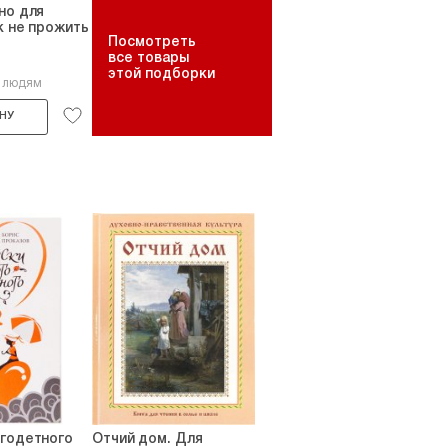
но для
к не прожить
Посмотреть
все товары
этой подборки
6 людям
НУ
огодетного
Отчий дом. Для