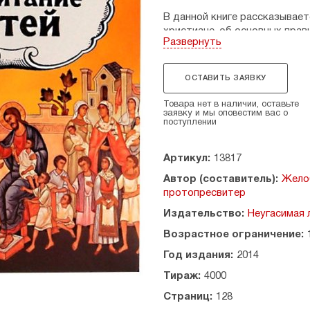
В данной книге рассказывает
христиане, об основных прав
Развернуть
отцов о воспитании дочерей.
СОДЕРЖАНИЕ
ОСТАВИТЬ ЗАЯВКУ
Христианское воспитание де
Товара нет в наличии, оставьте
заявку и мы оповестим вас о
Как воспитывали своих дете
поступлении
Как воспитывать детей в наш
Артикул:
13817
Основные правила воспитани
Автор (составитель):
Жело
протопресвитер
Наставления святых отцов Ц
Издательство:
Неугасимая 
Молитвослов
Возрастное ограничение:
Год издания:
2014
Тираж:
4000
Страниц:
128