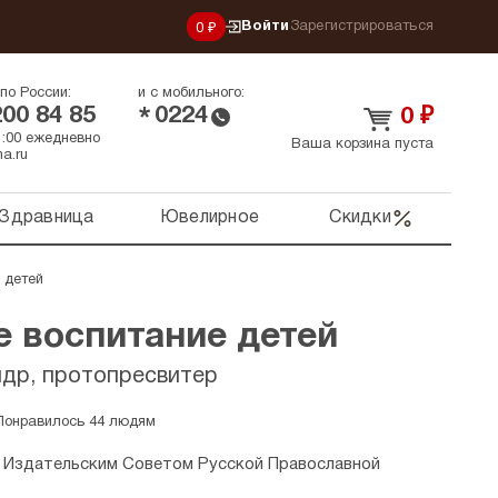
Войти
Зарегистрироваться
0 ₽
по России:
и с мобильного:
200 84 85
0224
*
0
₽
21:00 ежедневно
Ваша корзина пуста
a.ru
Здравница
Ювелирное
Скидки
 детей
е воспитание детей
др, протопресвитер
Понравилось 44 людям
 Издательским Советом Русской Православной