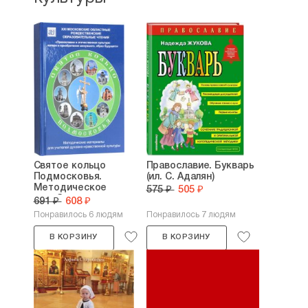
Святое кольцо
Православие. Букварь
Подмосковья.
(ил. С. Адалян)
Методическое
575 ₽
505 ₽
пособие для...
691 ₽
608 ₽
Понравилось 6 людям
Понравилось 7 людям
В КОРЗИНУ
В КОРЗИНУ