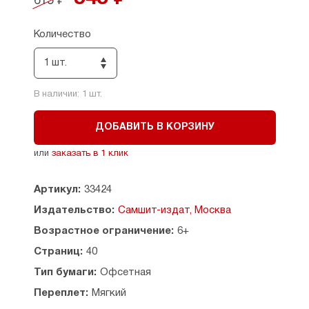
615 ₽
чтения, позволяющей ученикам познакомиться
с отечественной литературой и историей.
Количество
Составители: учителя начальных классов Г.И.
Егорова, Ю.В. Тумаланова.
1 шт.
В наличии:
1
шт.
ДОБАВИТЬ В КОРЗИНУ
или
заказать в 1 клик
Артикул:
33424
Издательство:
Самшит-издат, Москва
Возрастное ограничение:
6+
Страниц:
40
Тип бумаги:
Офсетная
Переплет:
Мягкий