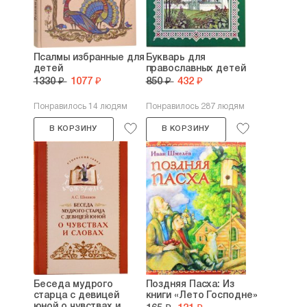
Псалмы избранные для
Букварь для
детей
православных детей
1330 ₽
1077 ₽
850 ₽
432 ₽
Понравилось 14 людям
Понравилось 287 людям
В КОРЗИНУ
В КОРЗИНУ
Беседа мудрого
Поздняя Пасха: Из
старца с девицей
книги «Лето Господне»
юной о чувствах и...