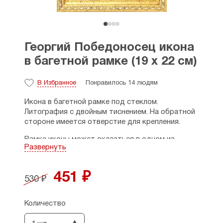
Георгий Победоносец икона
в багетной рамке (19 х 22 см)
В Избранное
Понравилось 14 людям
Икона в багетной рамке под стеклом.
Литография с двойным тиснением. На обратной
стороне имеется отверстие для крепления.
Рамка иконы может оказаться в одном из
Развернуть
четырех вариантов — светлая, золотистая,
темная и коричневая с узором (фото
прилагается). Материал рамки — пластик.
451 ₽
530 ₽
Дата празднования: 6 мая (н.ст.)
Количество
Размеры: 19 х 22 см, толщина - 1,5 см.
Страна производитель: Россия.