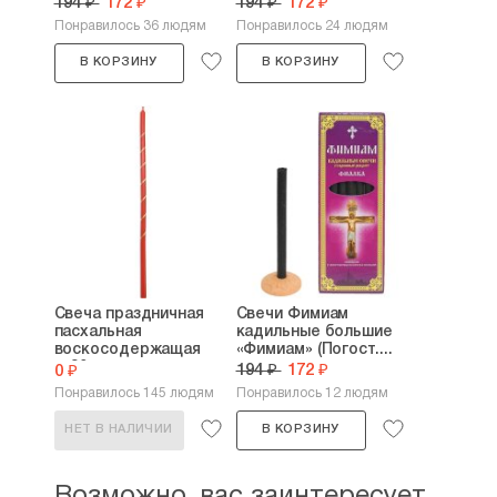
194 ₽
172 ₽
194 ₽
172 ₽
Понравилось 36 людям
Понравилось 24 людям
В КОРЗИНУ
В КОРЗИНУ
Свеча праздничная
Свечи Фимиам
пасхальная
кадильные большие
воскосодержащая
«Фимиам» (Погост....
№30...
194 ₽
172 ₽
0 ₽
Понравилось 145 людям
Понравилось 12 людям
НЕТ В НАЛИЧИИ
В КОРЗИНУ