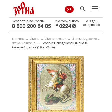
0 ₽
Бесплатно по России:
и с мобильного:
с 9 до 21
*
ежедневно
8 800 200 84 85
0224
Главная
→
Иконы
→
Иконы святых
→
Иконы (мужские и
женские имена)
→
Георгий Победоносец икона в
багетной рамке (19 х 22 см)