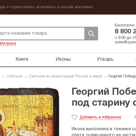
ра и гарантии
Как экономить в нашем магазине
Бесплатно 
8 800 
с 9:00 до 
order@zyorn
Матрона
Книги
Иконы
Утварь
→
Святыни
→
Святыни из монастырей России и мира
→
Георгий Побед
Георгий Побе
под старину 
Добавить
в избранное
Икона выполнена в технике 
плата, освященного на част