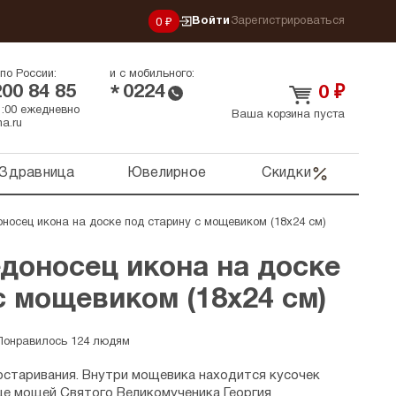
Войти
Зарегистрироваться
0 ₽
по России:
и с мобильного:
200 84 85
0224
*
0
₽
21:00 ежедневно
Ваша корзина пуста
a.ru
Здравница
Ювелирное
Скидки
оносец икона на доске под старину с мощевиком (18х24 см)
доносец икона на доске
с мощевиком (18х24 см)
Понравилось 124 людям
состаривания. Внутри мощевика находится кусочек
ице мощей Святого Великомученика Георгия