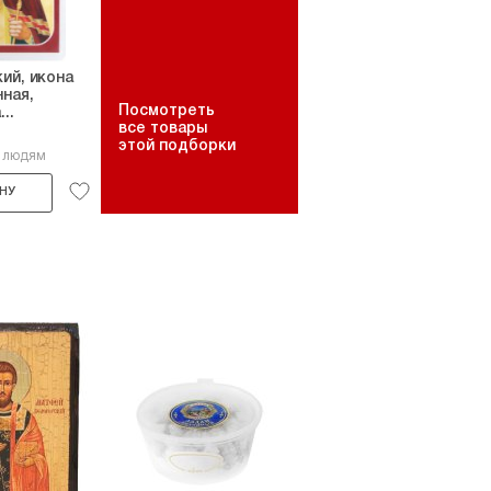
ий, икона
ная,
Посмотреть
..
все товары
этой подборки
4 людям
НУ