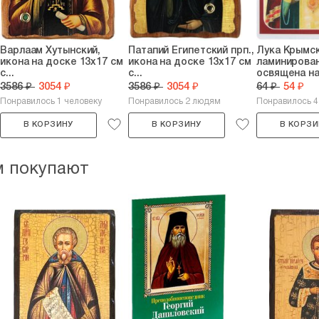
Варлаам Хутынский,
Патапий Египетский прп.,
Лука Крымск
икона на доске 13х17 см
икона на доске 13х17 см
ламинирован
с...
с...
освящена на.
3586 ₽
3054 ₽
3586 ₽
3054 ₽
64 ₽
54 ₽
Понравилось 1 человеку
Понравилось 2 людям
Понравилось 
В КОРЗИНУ
В КОРЗИНУ
В КОРЗИ
м покупают