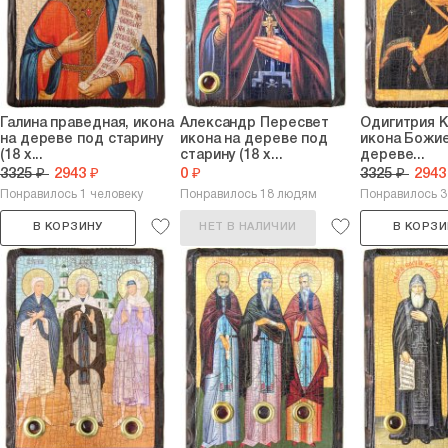
Галина праведная, икона
Александр Пересвет
Одигитрия 
на дереве под старину
икона на дереве под
икона Божи
(18 х...
старину (18 х...
дереве...
3325 ₽
2943 ₽
0 ₽
3325 ₽
2943
Понравилось 1 человеку
Понравилось 18 людям
Понравилось 
В КОРЗИНУ
НЕТ В НАЛИЧИИ
В КОРЗИ