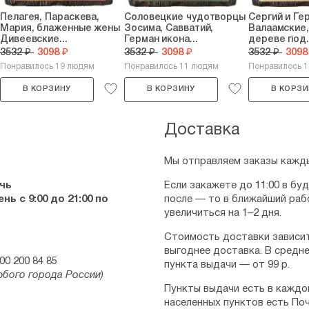
Пелагея, Параскева,
Соловецкие чудотворцы
Сергий и Ге
Мария, блаженные жены
Зосима, Савватий,
Валаамские,
Дивеевские...
Герман икона...
дереве под.
3532 ₽
3098 ₽
3532 ₽
3098 ₽
3532 ₽
3098
Понравилось 19 людям
Понравилось 11 людям
Понравилось 
В КОРЗИНУ
В КОРЗИНУ
В КОРЗИ
Доставка
Мы отправляем заказы кажды
чь
Если закажете до 11:00 в бу
ь с 9:00 до 21:00 по
после — то в ближайший раб
увеличиться на 1–2 дня.
Стоимость доставки зависит
выгоднее доставка. В средне
00 200 84 85
пункта выдачи — от 99 р.
юбого города России)
Пункты выдачи есть в каждо
населенных пунктов есть Поч