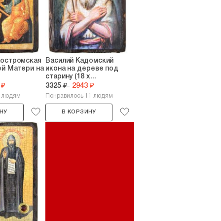
Костромская
Василий Кадомский
ей Матери на
икона на дереве под
старину (18 х...
 ₽
3325 ₽
2943 ₽
3 людям
Понравилось 11 людям
НУ
В КОРЗИНУ