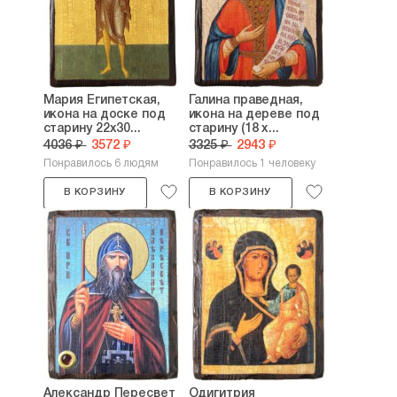
Мария Египетская,
Галина праведная,
икона на доске под
икона на дереве под
старину 22х30...
старину (18 х...
4036 ₽
3572 ₽
3325 ₽
2943 ₽
Понравилось 6 людям
Понравилось 1 человеку
В КОРЗИНУ
В КОРЗИНУ
Александр Пересвет
Одигитрия