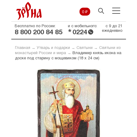
0 ₽
Бесплатно по России:
и с мобильного:
с 9 до 21
*
ежедневно
8 800 200 84 85
0224
Главная
→
Утварь и подарки
→
Святыни
→
Святыни из
монастырей России и мира
→
Владимир князь икона на
доске под старину с мощевиком (18 х 24 см)