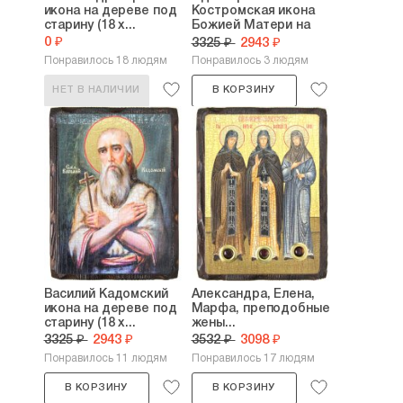
икона на дереве под
Костромская икона
старину (18 х...
Божией Матери на
дереве...
0 ₽
3325 ₽
2943 ₽
Понравилось 18 людям
Понравилось 3 людям
НЕТ В НАЛИЧИИ
В КОРЗИНУ
Василий Кадомский
Александра, Елена,
икона на дереве под
Марфа, преподобные
старину (18 х...
жены...
3325 ₽
2943 ₽
3532 ₽
3098 ₽
Понравилось 11 людям
Понравилось 17 людям
В КОРЗИНУ
В КОРЗИНУ