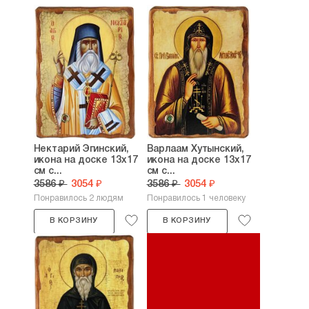
Нектарий Эгинский,
Варлаам Хутынский,
икона на доске 13х17
икона на доске 13х17
см с...
см с...
3586 ₽
3054 ₽
3586 ₽
3054 ₽
Понравилось 2 людям
Понравилось 1 человеку
В КОРЗИНУ
В КОРЗИНУ