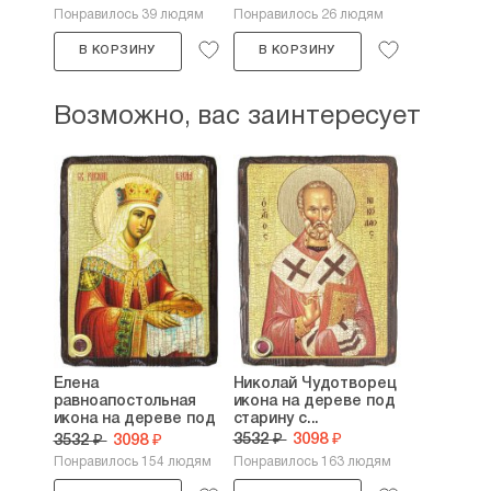
Понравилось 39 людям
Понравилось 26 людям
В КОРЗИНУ
В КОРЗИНУ
Возможно, вас заинтересует
Елена
Николай Чудотворец
равноапостольная
икона на дереве под
икона на дереве под
старину с...
старину с...
3532 ₽
3098 ₽
3532 ₽
3098 ₽
Понравилось 154 людям
Понравилось 163 людям