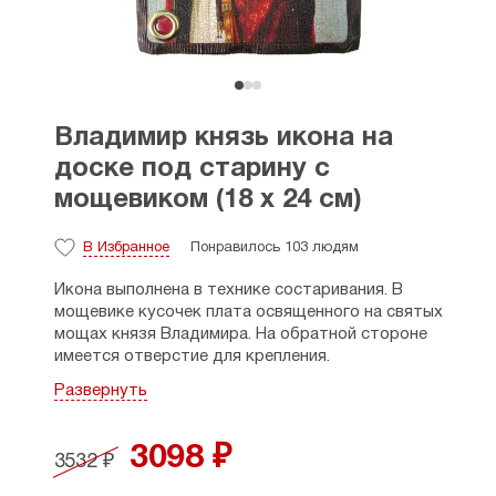
Владимир князь икона на
доске под старину с
мощевиком (18 х 24 см)
В Избранное
Понравилось 103 людям
Икона выполнена в технике состаривания. В
мощевике кусочек плата освященного на святых
мощах князя Владимира. На обратной стороне
имеется отверстие для крепления.
Развернуть
Великий князь Владимир Святославич (†1015),
крестивший Русь в 988 году, начал своё
правление в Киеве как убеждённый язычник.
3098 ₽
3532 ₽
Однако казнь варягов-христиан Феодора и
Иоанна заставила его сомневаться в истинности