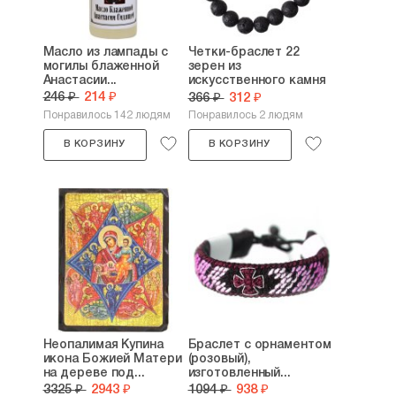
Масло из лампады с
Четки-браслет 22
могилы блаженной
зерен из
Анастасии...
искусственного камня
с...
246 ₽
214 ₽
366 ₽
312 ₽
Понравилось 142 людям
Понравилось 2 людям
В КОРЗИНУ
В КОРЗИНУ
Неопалимая Купина
Браслет с орнаментом
икона Божией Матери
(розовый),
на дереве под...
изготовленный...
3325 ₽
2943 ₽
1094 ₽
938 ₽