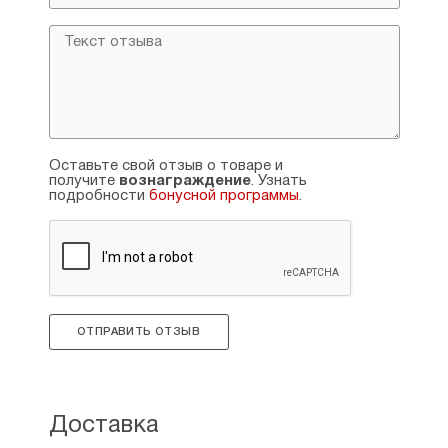
Зима — 93
Идет работа над фреской — 95
Столько всего — 97
Из цикла «О любви»
▪ Любовь всему верит — 103
▪ Любовь всего надеется, все переносит — 108
▪ Любовь милосердствует — 112
▪ Навсегда — 116
Оставьте свой отзыв о товаре и
получите
вознаграждение
. Узнать
подробности
бонусной программы
.
ОТПРАВИТЬ ОТЗЫВ
Доставка