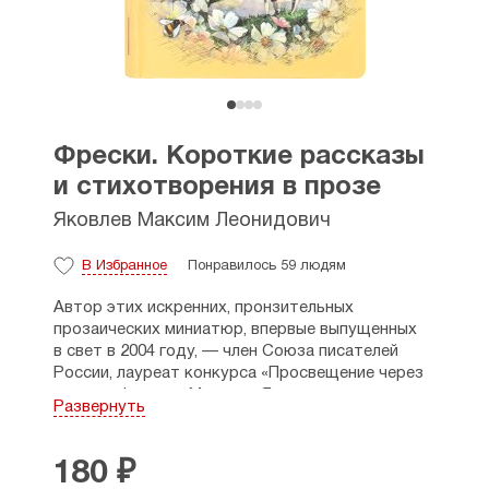
Фрески. Короткие рассказы
и стихотворения в прозе
Яковлев Максим Леонидович
В Избранное
Понравилось 59 людям
Автор этих искренних, пронзительных
прозаических миниатюр, впервые выпущенных
в свет в 2004 году, — член Союза писателей
России, лауреат конкурса «Просвещение через
книгу». «Фрески» Максима Яковлева —
Развернуть
мгновенно и точно зафиксированные картинки
из жизни. Эти зарисовки просты, поэтичны
и в то же время безгранично глубоки
180 ₽
и философичны. В нескольких строках автор