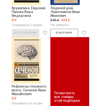
Кружилиха. Евдокия.
Ледяной дом.
Панова Вера
Лажечников Иван
Федоровна
Иванович
0 ₽
540 ₽
474 ₽
Понравилось 3 людям
Нет рейтинга
НЕТ В НАЛИЧИИ
В КОРЗИНУ
Рефлексы головного
мозга. Сеченов Иван
Посмотреть
Михайлович
все товары
0 ₽
этой подборки
Понравилось 8 людям