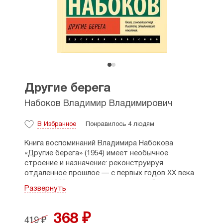
Другие берега
Набоков Владимир Владимирович
В Избранное
Понравилось 4 людям
Книга воспоминаний Владимира Набокова
«Другие берега» (1954) имеет необычное
строение и назначение: реконструируя
отдаленное прошлое — с первых годов XX века
по май 1940 года, — он старается обнаружить
Развернуть
в нем развитие и повторение тайных тем в явной
судьбе. Такому развитию и повторению
не могут помешать даже самые трагичные годы
368 ₽
419 ₽