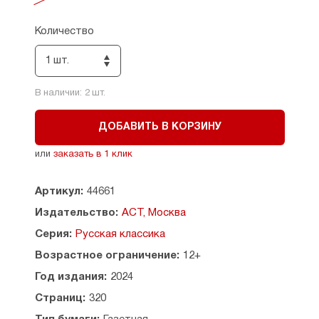
русской и европейской истории, свидетелем
которых стал Набоков. Вопреки времени
и пространству автор «Дара» и «Лолиты»
Количество
с невиданным искусством и упорством
стремится вернуться в свое счастливое
1 шт.
усадебное детство — если не во плоти,
то собственным «двойником в американском
В наличии:
2
шт.
пальто на викуньевом меху».
ДОБАВИТЬ В КОРЗИНУ
или
заказать в 1 клик
Артикул:
44661
Издательство:
АСТ, Москва
Серия:
Русская классика
Возрастное ограничение:
12+
Год издания:
2024
Страниц:
320