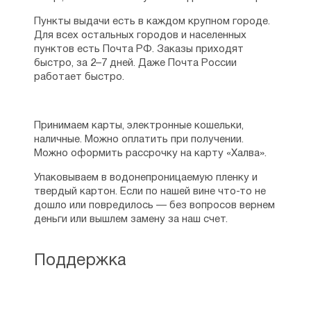
▪ Введение во храм Пресвятой Богородицы —
107
Пункты выдачи есть в каждом крупном городе.
▪ Благовещение Богородицы — 109
Для всех остальных городов и населенных
▪ Успение Пресвятой Богородицы — 110
пунктов есть Почта РФ. Заказы приходят
Урок 11. Обрезание Господне — 112
быстро, за 2–7 дней. Даже Почта России
▪ Покров Пресвятой Богородицы — 113
работает быстро.
▪ Праздники святых — 113
▪ Рождество Предтечи и Крестителя Иоанна —
114
▪ Усекновение главы Иоанна Предтечи — 115
Принимаем карты, электронные кошельки,
▪ Праздник свв. апостолов Петра и Павла — 116
наличные. Можно оплатить при получении.
Урок 12. Праздник Казанской иконы Божией
Можно оформить рассрочку на карту «Халва».
Матери — 120
Упаковываем в водонепроницаемую пленку и
▪ Праздник трех святителей — 121
твердый картон. Если по нашей вине что-то не
▪ Праздник святого апостола и евангелиста
дошло или повредилось — без вопросов вернем
Иоанна Богослова — 123
деньги или вышлем замену за наш счет.
▪ Праздник святителя и чудотворца Николая —
125
▪ Праздник святого пророка Илии — 127
Поддержка
Часть третья. О ПРАВОСЛАВНОМ
ХРИСТИАНСКОМ ХРАМЕ И ЕГО УСТРОЙСТВЕ;
О ЦЕРКОВНЫХ СЛУЖБАХ