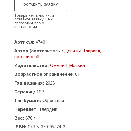
За предреволюционные годы книга выдержала
ОСТАВИТЬ ЗАЯВКУ
более десяти переизданий и получила
одобрение Святейшего Синода. На ее страницах
Товара нет в наличии,
оставьте заявку и мы
просто и понятным детям языком
оповестим вас о
рассказывается об основах православного
поступлении
вероучения, церковных таинствах, храме
и богослужении. Книгу можно рекомендовать
Артикул:
47401
не только для проведения домашних уроков,
но и для воскресных школ.
Автор (составитель):
Делицын Гавриил,
протоиерей
Рекомендовано к публикации Издательским
Издательство:
Омега-Л, Москва
Советом Русской Православной Церкви.
Возрастное ограничение:
6+
Содержание:
Год издания:
2023
Часть первая. МОЛИТВЫ И ТАИНСТВА
Страниц:
192
Урок 1. О крестном знамении — 4
Урок 2. О молитве — 7
Тип бумаги:
Офсетная
▪ О необходимости молитвы — 7
Переплет:
Твердый
▪ О месте молитвы — 8
Урок 3. Краткие молитвы — 9
Вес:
370 г
▪ О молитве Иисусу Христу — 12
ISBN:
978-5-370-05274-3
▪ О молитве Святому Духу — 12