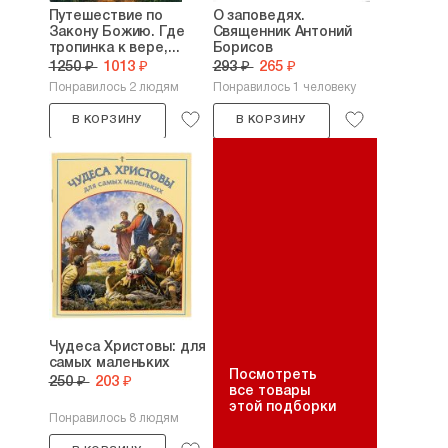
Урок 14. О литургии оглашенных — 171
Путешествие по
О заповедях.
Урок 15. О литургии верных — 173
Закону Божию. Где
Священник Антоний
Урок 16. О литургии св. Василия Великого
тропинка к вере,...
Борисов
и Преждеосвященных Даров — 180
1250 ₽
1013 ₽
293 ₽
265 ₽
Понравилось 2 людям
Понравилось 1 человеку
Краткий молитвослов для детей — 182
В КОРЗИНУ
В КОРЗИНУ
Чудеса Христовы: для
самых маленьких
Посмотреть
250 ₽
203 ₽
все товары
этой подборки
Понравилось 8 людям