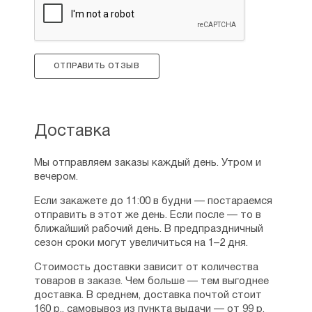
▪ Третья заповедь — 77
▪ Четвертая заповедь — 78
Урок 5. Пятая заповедь — 78
▪ Шестая заповедь — 80
▪ Седьмая заповедь — 80
ОТПРАВИТЬ ОТЗЫВ
▪ Восьмая заповедь — 81
▪ Девятая заповедь — 82
Урок 6. Заповеди церковные — 83
Урок 7. Важнейшие христианские праздники —
Доставка
86
ПАСХА — 88
Двунадесятые праздники Господни — 92
Мы отправляем заказы каждый день. Утром и
Урок 8. Рождество Христово — 92
вечером.
▪ Крещение Господне — 95
▪ Сретение Господне — 97
Если закажете до 11:00 в будни — постараемся
Урок 9. Вход Господень в Иерусалим — 99
отправить в этот же день. Если после — то в
▪ Вознесение Господне — 100
ближайший рабочий день. В предпраздничный
▪ Пятидесятница — 101
сезон сроки могут увеличиться на 1–2 дня.
▪ Преображение Господне — 103
Стоимость доставки зависит от количества
▪ Воздвижение Честнаго Креста Господня — 104
товаров в заказе. Чем больше — тем выгоднее
Двунадесятые праздники Богородичные — 106
доставка. В среднем, доставка почтой стоит
Урок 10. Рождество Богородицы — 106
160 р., самовывоз из пункта выдачи — от 99 р.