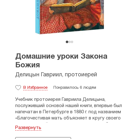
Домашние уроки Закона
Божия
Делицын Гавриил, протоиерей
В Избранное
Понравилось 6 людям
Учебник протоиерея Гавриила Делицына,
послуживший основой нашей книги, впервые был
напечатан в Петербурге в 1880 г. под названием
«Благочестивая мать объясняет в кругу своего
родного семейства основные предметы Закона
Развернуть
Божия». Это было одно из лучших пособий для
дошкольной подготовки.