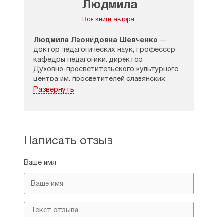
Людмила
Леонидовна
Все книги автора
Людмила Леонидовна Шевченко
—
доктор педагогических наук, профессор
кафедры педагогики, директор
Духовно-просветительского
культурного
центра им. просветителей славянских
Кирилла и Мефодия Московского
Развернуть
Государственного областного
университета, действительный член
Международной педагогической академии,
член Союза писателей России, член
Координационного совета
Написать отзыв
по взаимодействию Министерства
образования Московской области
Ваше имя
и Московской епархии Русской
Православной Церкви. С 1987 года ведет
работу по подготовке учителей
на кафедре педагогики Московского
государственного областного
университета, на базе