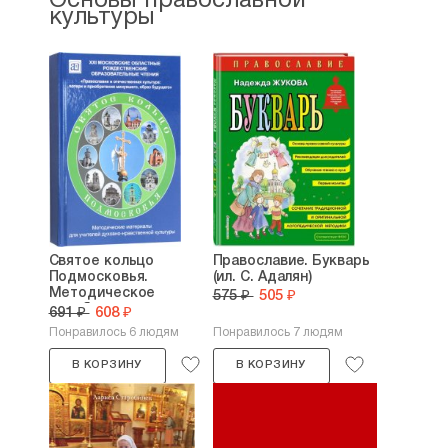
Основы православной
культуры
Святое кольцо
Православие. Букварь
Подмосковья.
(ил. С. Адалян)
Методическое
575 ₽
505 ₽
пособие для...
691 ₽
608 ₽
Понравилось 6 людям
Понравилось 7 людям
В КОРЗИНУ
В КОРЗИНУ