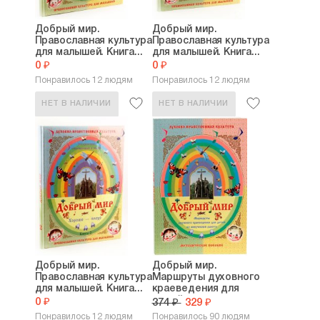
Добрый мир.
Добрый мир.
Православная культура
Православная культура
для малышей. Книга...
для малышей. Книга...
0 ₽
0 ₽
Понравилось 12 людям
Понравилось 12 людям
НЕТ В НАЛИЧИИ
НЕТ В НАЛИЧИИ
Добрый мир.
Добрый мир.
Православная культура
Маршруты духовного
для малышей. Книга...
краеведения для
детей...
0 ₽
374 ₽
329 ₽
Понравилось 12 людям
Понравилось 90 людям