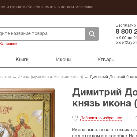
ра и гарантии
Как экономить в нашем магазине
Бесплатно 
8 800 
с 9:00 до 
order@zyorn
Канонник
Книги
Иконы
Утварь
святых
→
Иконы (мужские и женские имена)
→
Димитрий Донской благов
Димитрий До
князь икона 
Добавить
в избранное
Икона выполнена в технике л
под стеклом и в коробке. На