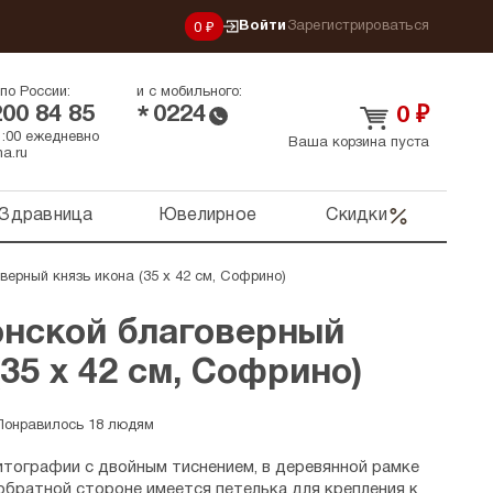
Войти
Зарегистрироваться
0 ₽
по России:
и с мобильного:
200 84 85
0224
*
0
₽
21:00 ежедневно
Ваша корзина пуста
a.ru
Здравница
Ювелирное
Скидки
ерный князь икона (35 х 42 см, Софрино)
нской благоверный
(35 х 42 см, Софрино)
Понравилось 18 людям
итографии с двойным тиснением, в деревянной рамке
 обратной стороне имеется петелька для крепления к