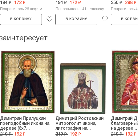
194 ₽
172 ₽
194 ₽
172 ₽
350 ₽
298 ₽
Понравилось 26 людям
Понравилось 141 человеку
Понравилось 
В КОРЗИНУ
В КОРЗИНУ
В КОРЗИ
 заинтересует
Димитрий Прилуцкий
Димитрий Ростовский
Димитрий Д
преподобный икона на
митрополит икона,
благоверный
дереве (6х7...
литография на...
на дереве...
219 ₽
192 ₽
219 ₽
192 ₽
219 ₽
192 ₽