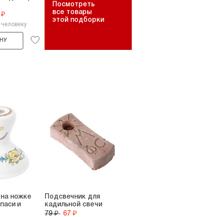
Посмотреть
все товары
 ₽
этой подборки
 человеку
НУ
 на ножке
Подсвечник для
паси и
кадильной свечи
79 ₽
67 ₽