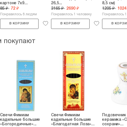
картоне 7х9...
26,5...
8,5 см)
85 ₽
72 ₽
3165 ₽
2690 ₽
1205 ₽
1024
Понравилось 8 людям
Понравилось 1 человеку
Понравилось 1
В КОРЗИНУ
В КОРЗИНУ
В КОРЗИ
м покупают
Свечи Фимиам
Свечи Фимиам
Подсвечник
кадильные большие
кадильные большие
керамика «С
«Богородичные»...
«Благодатная Лоза»...
сохрани»...