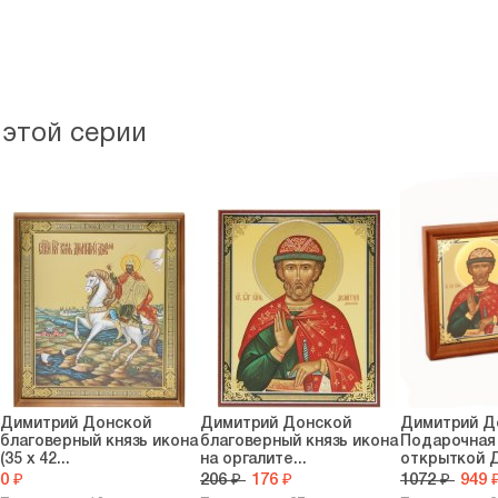
 этой серии
Димитрий Донской
Димитрий Донской
Димитрий Д
благоверный князь икона
благоверный князь икона
Подарочная 
(35 х 42...
на оргалите...
открыткой Д
0 ₽
206 ₽
176 ₽
1072 ₽
949 