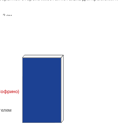
 2 см.
ия. МО Софрино.
А4
Софрино)
телем