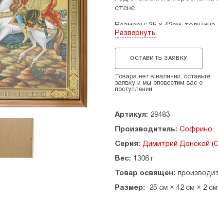
стене.
Размеры: 35 х 42см, толщина -
Развернуть
Страна производитель: Росс
ОСТАВИТЬ ЗАЯВКУ
Товара нет в наличии, оставьте
заявку и мы оповестим вас о
поступлении
Артикул:
29483
Производитель:
Софрино
Серия:
Димитрий Донской (
Вес:
1306 г
Товар освящен:
производи
Размер:
25 см × 42 см × 2 см