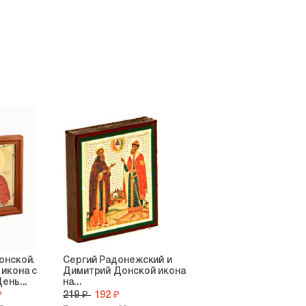
онской.
Сергий Радонежский и
икона с
Димитрий Донской икона
ень...
на...
₽
219 ₽
192 ₽