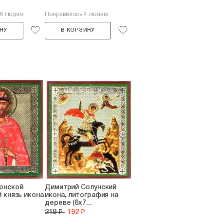
46 людям
Понравилось 4 людям
НУ
В КОРЗИНУ
онской
Димитрий Солунский
 князь икона
икона, литография на
дереве (6х7...
219 ₽
192 ₽