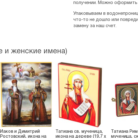
получении. Можно оформить 
Упаковываем в водонепрониц
что-то не дошло или повред
замену за наш счет.
 и женские имена)
Иаков и Димитрий
Татиана св. мученица,
Татиана Рим
Ростовский, икона на
икона на дереве (19,7 х
мученица, ск