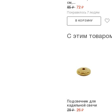
см,...
85 ₽
72 ₽
Понравилось 7 людям
В КОРЗИНУ
С этим товаро
Подсвечник для
кадильной свечи
29 ₽
26 ₽