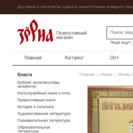
Доставка и оплата
Как сделать заказ
Условия возврата това
Православный
магазин
Люди ищут:
Главная
Каталог
Опт
Книги
Главная
→
Иконы
→
Иконы 
Библия, молитвословы,
акафисты
Богослужебные книги и ноты
Православные книги
История и политика
Художественная литература
Познавательная литература
Образовательная
литература