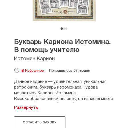
Букварь Кариона Истомина.
В помощь учителю
Истомин Карион
В Избранное
Понравилось 37 людям
Данное издание — удивительная, уникальная
ретрокнига, букварь иеромонаха Чудова
монастыря Кариона Истомина.
Высокообразованный человек, он написал много
книг, среди которых был учебник по математике,
Развернуть
стихи, переводы с греческого языка и многое
другое. Его букварь с картинками стал своего
рода открытием в «жанре» учебника и даже
ОСТАВИТЬ ЗАЯВКУ
сейчас именно так и делается первый учебник