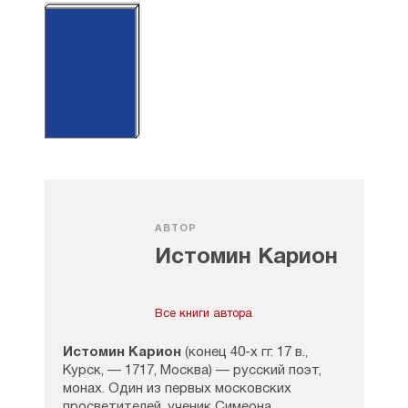
А4
АВТОР
Истомин Карион
Все книги автора
Истомин Карион
(конец
40-х
гг. 17 в.,
Курск, — 1717, Москва) — русский поэт,
монах. Один из первых московских
просветителей, ученик Симеона