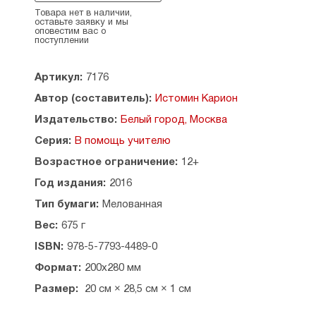
для детей. Верный своим нравственным
Товара нет в наличии,
оставьте заявку и мы
принципам, Карион Истомин рядом с каждой
оповестим вас о
буквой написал поучительный стих,
поступлении
наставляющий детей жить по совести. Букварь
готовил детей к тому, чтобы они учились читать
Артикул:
7176
тексты духовного содержания — и потому
в книге много слов из религиозной жизни. Чтобы
Автор (составитель):
Истомин Карион
дети ориентировались в жизни, он объяснял
Издательство:
Белый город, Москва
своим им слова из жизни повседневной.
Серия:
В помощь учителю
Издание состоит из 38 картонных
Возрастное ограничение:
12+
иллюстрированных листов, на обратной
стороне которых представлен учебный
Год издания:
2016
материал на каждую букву.
Тип бумаги:
Мелованная
Методическое пособие для
Вес:
675 г
взрослых. Составитель — Н. Астахова.
ISBN:
978-5-7793-4489-0
Формат:
200x280 мм
Размер:
20 см × 28,5 см × 1 см