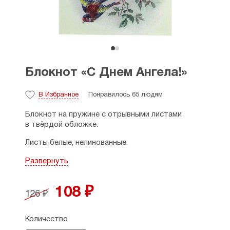
Блокнот «С Днем Ангела!»
В Избранное
Понравилось 65 людям
Блокнот на пружине с отрывными листами
в твёрдой обложке.
Листы белые, нелинованные.
Размеры: 10,5×15 см.
Развернуть
Страна производитель: Россия.
108 ₽
126 ₽
Количество