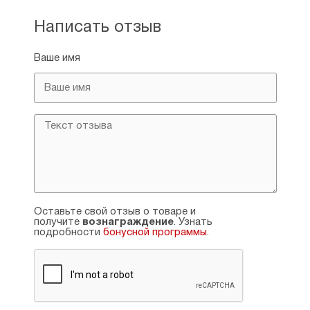
то ли в Катаре. Есть сведения, что
он следовал несторианскому направлению
Написать отзыв
в религии. С юности Исаак стремился
к монашеству, его стремление полностью
Ваше имя
разделял брат, вместе они поступили
в монастырь Мар-Маттай в Ираке. Там
преподобный Исаак явил пример
сосредоточенности в молитве, безмолвия
и широкого кругозора.
Его добродетели обеспечили ему
возможность занять должность
настоятеля, но преподобный Исаак
уклонился от этого почётного послушания
и стал отшельником. Через некоторое
время монастырская братия, в том числе
Оставьте свой отзыв о товаре и
получите
его собственный брат, стали просить его
вознаграждение
. Узнать
подробности
бонусной программы
.
вернуться в обитель.
Он не соглашался. Проблему разрешил
патриарх Георг, который увидел, что Исаак
достиг духовных высот, позволяющих ему
стать епископом Ниневии. Рукоположение
состоялось в монастыре города Беф-Абе,