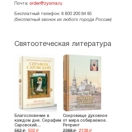
Почта:
order@zyorna.ru
суждения автора, так и советы,
подходящие для всех. Отдельной книгой
Бесплатный телефон: 8 800 200 84 85
вышли его «
Наставления
(бесплатный звонок из любого города России)
о подвижничестве, молитве, созерцании
».
См. также:
Богословие
,
Духовный рост
Святоотеческая литература
Благословение в
Сокровище духовное
каждом дне. Серафим
от мира собираемое.
Саровский....
Репринт
562 ₽
502 ₽
2388 ₽
2138 ₽