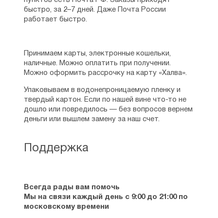
пунктов есть Почта РФ. Заказы приходят
ограбить обитель и пресёк их злодеяние.
быстро, за 2–7 дней. Даже Почта России
работает быстро.
Одним из основных занятий в течение всей
жизни преподобного Исаака Сирина было
литературное творчество. Никто
Принимаем карты, электронные кошельки,
не может точно сказать, сколько трудов
наличные. Можно оплатить при получении.
написал преподобный, но количество
Можно оформить рассрочку на карту «Халва».
их велико. В конце жизни он потерял
зрение, его мысли под диктовку
Упаковываем в водонепроницаемую пленку и
записывали ученики. Основные темы его
твердый картон. Если по нашей вине что-то не
сочинений — место Бога в жизни человека,
дошло или повредилось — без вопросов вернем
правильное духовное устроение, страсти,
деньги или вышлем замену за наш счет.
любовь — они подходят для чтения
и современного христианина.
Поддержка
Одна из самых известных его книг —
«
Слова подвижнические
», она была
впервые издана в греческом переводе
на рубеже 9-10 веков, на Руси переводное
Всегда рады вам помочь
издание появилось в 14 веке. Книга
Мы на связи каждый день с 9:00 до 21:00 по
содержит рассуждения преподобного
московскому времени
Исаака о грехах, страстях, искушениях,
помыслах, молитве, в ней есть как частные