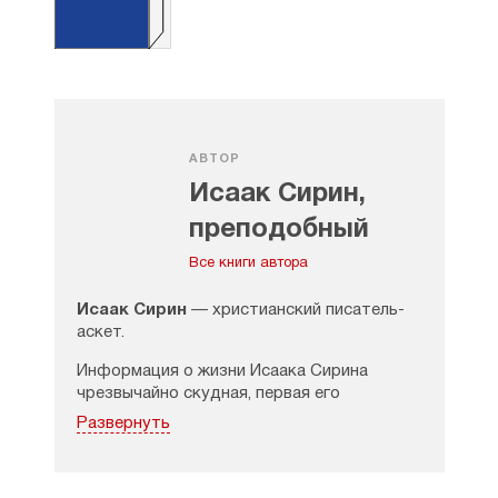
АВТОР
Исаак Сирин,
преподобный
Все книги автора
Исаак Сирин
— христианский писатель-
аскет.
Информация о жизни Исаака Сирина
чрезвычайно скудная, первая его
биография появилась в 18 веке в Италии.
Развернуть
Его жизненный путь начался в 6 веке то ли
в сирийском городе Ниневия, который
известен по тексту Священного Писания,