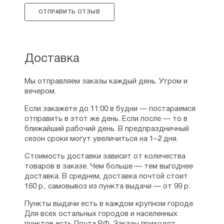
где Исаак, следуя Божьему промыслу,
ОТПРАВИТЬ ОТЗЫВ
взошёл на епископскую кафедру.
Преподобный Исаак сделал всё
возможное, чтобы направить жителей
Беф-Абе на праведный путь, однако
Доставка
он был не в силах победить
их пороки. Пришлось Исааку Сирину
Мы отправляем заказы каждый день. Утром и
отказаться от епископства и покинуть
вечером.
город. Он нашёл себе пристанище в одной
из пустынь Египта. Такая уединённая
Если закажете до 11:00 в будни — постараемся
жизнь была ему по нраву, она позволяла
отправить в этот же день. Если после — то в
достигнуть духовного совершенства, для
ближайший рабочий день. В предпраздничный
большего эффекта он ушёл в монастырь
сезон сроки могут увеличиться на 1–2 дня.
Раббан-Шабур.
Стоимость доставки зависит от количества
Именно эта обитель стала его
товаров в заказе. Чем больше — тем выгоднее
пристанищем до конца дней, Исаак Сирин
доставка. В среднем, доставка почтой стоит
вёл аскетическую жизнь: питался крайне
160 р., самовывоз из пункта выдачи — от 99 р.
скудно, молился, почти не спал. Известно,
что преподобный обладал даром
Пункты выдачи есть в каждом крупном городе.
прозорливости: однажды он разгадал
Для всех остальных городов и населенных
намерение работников монастыря