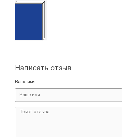
Страна производитель: Россия, г. Брянск.
Есть возможность изготовления икон в данной
технике с любым изображением на заказ.
Подробности уточняйте у оператора.
Написать отзыв
Ваше имя