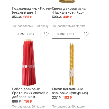
Подлампадник «Лилия»
Свеча декоративная
(медный цвет)
«Пасхальное яйцо»
351 ₽
283 ₽
529 ₽
448 ₽
Понравилось 51 человеку
Понравилось 49 людям
В КОРЗИНУ
В КОРЗИНУ
Набор восковых
Свечи венчальные
Сретенских свечей с
восковые (фигурные)
добавлением...
227 ₽
193 ₽
866 ₽
736 ₽
Понравилось 99 людям
Понравилось 99 людям