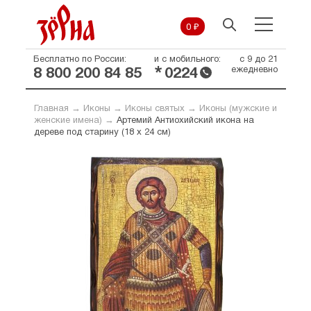
0 ₽
Бесплатно по России:
и с мобильного:
с 9 до 21
*
ежедневно
8 800 200 84 85
0224
Главная
→
Иконы
→
Иконы святых
→
Иконы (мужские и
женские имена)
→
Артемий Антиохийский икона на
дереве под старину (18 х 24 см)