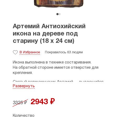
Артемий Антиохийский
икона на дереве под
старину (18 х 24 см)
В Избранное
Понравилось 63 людям
Икона выполнена в технике состаривания.
На обратной стороне имеется отверстие для
крепления.
Святый великомученик Артемий — выдающийся
Развернуть
христианский военачальник IV века, наместник
Египта. Был знатным римским сенатором и
служил императорам Константину Великому и
2943 ₽
3325 ₽
его сыну Констанцию. Когда царь
Констанций скончался, то власть над всею
Римскою империей принял нечестивый
Количество