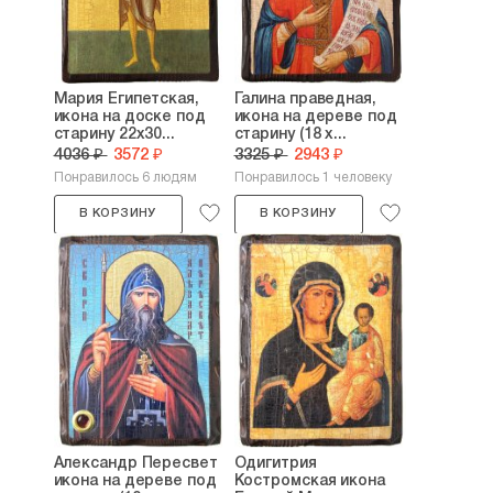
Мария Египетская,
Галина праведная,
икона на доске под
икона на дереве под
старину 22х30...
старину (18 х...
4036 ₽
3572 ₽
3325 ₽
2943 ₽
Понравилось 6 людям
Понравилось 1 человеку
В КОРЗИНУ
В КОРЗИНУ
Александр Пересвет
Одигитрия
икона на дереве под
Костромская икона