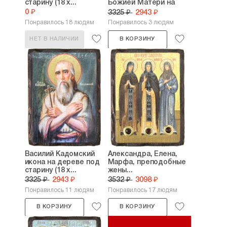
старину (18 х...
Божией Матери на
дереве...
0 ₽
3325 ₽
2943 ₽
Понравилось 18 людям
Понравилось 3 людям
НЕТ В НАЛИЧИИ
В КОРЗИНУ
Василий Кадомский
Александра, Елена,
икона на дереве под
Марфа, преподобные
старину (18 х...
жены...
3325 ₽
2943 ₽
3532 ₽
3098 ₽
Понравилось 11 людям
Понравилось 17 людям
В КОРЗИНУ
В КОРЗИНУ