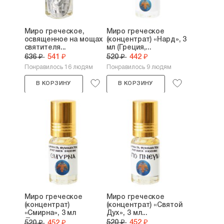
Миро греческое,
Миро греческое
освященное на мощах
(концентрат) «Нард», 3
святителя...
мл (Греция,...
636 ₽
541 ₽
520 ₽
442 ₽
Понравилось 16 людям
Понравилось 9 людям
В КОРЗИНУ
В КОРЗИНУ
Миро греческое
Миро греческое
(концентрат)
(концентрат) «Святой
«Смирна», 3 мл
Дух», 3 мл...
(Греция,...
520 ₽
452 ₽
520 ₽
452 ₽