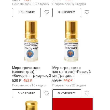
Понравилось 31 человеку
Понравилось 36 людям
В КОРЗИНУ
В КОРЗИНУ
Миро греческое
Миро греческое
(концентрат)
(концентрат) «Роза», 3
«Вечерняя примула», 3
мл (Греция,...
мл...
520 ₽
442 ₽
520 ₽
452 ₽
Понравилось 16 людям
Понравилось 20 людям
В КОРЗИНУ
В КОРЗИНУ