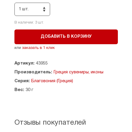
компактному размеру, может быть
1 шт.
использовано в дорогу.
При использовании следует умеренно
В наличии:
3
шт.
дозировать концентрацию во избежание
ухудшения самочувствия и других
ДОБАВИТЬ В КОРЗИНУ
нежелательных эффектов.
или
заказать в 1 клик
Размеры: высота флакона - 5,5 см; диаметр - 2,3
см. Объем - 6 мл.
Артикул:
43955
Страна производства: Греция-Швейцария.
Производитель:
Греция сувениры, иконы
Серия:
Благовония (Греция)
Вес:
30 г
Отзывы покупателей