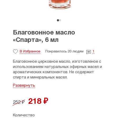
Благовонное масло
«Спарта», 6 мл
В Избранное
Понравилось 20 людям
1
Благовонное церковное масло, изготовленое с
использованием натуральных эфирных масел и
ароматических компонентов. Не содержит
спирта и минеральных масел.
Развернуть
Используется для елеопомазания, при
производстве ладана, для ароматизации
помещения (несколько капель добавляется в
218 ₽
252 ₽
лампадное масло), а также наносится на кожу
вместо духов.
Количество
Флакон с шариком-дозатором. Благодаря