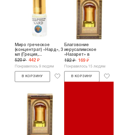
Миро греческое
Благовоние
(концентрат) «Нард», 3
иерусалимское
мл (Греция,...
«Назарет» в
подарочной...
520 ₽
442 ₽
192 ₽
169 ₽
Понравилось 9 людям
Понравилось 15 людям
В КОРЗИНУ
В КОРЗИНУ